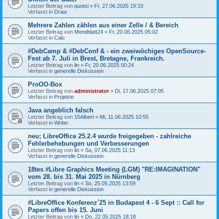
Letzter Beitrag von
quotsi
«
Fr, 27.06.2025 19:33
Verfasst in
Draw
Mehrere Zahlen zählen aus einer Zelle / & Bereich
Letzter Beitrag von
Mondblatt24
«
Fr, 20.06.2025 05:02
Verfasst in
Calc
#DebCamp & #DebConf & - ein zweiwöchiges OpenSource-
Fest ab 7. Juli in Brest, Bretagne, Frankreich.
Letzter Beitrag von
lin
«
Fr, 20.06.2025 00:24
Verfasst in
generelle Diskussion
ProOO-Box
Letzter Beitrag von
administrator
«
Di, 17.06.2025 07:05
Verfasst in
Projekte
Java angeblich falsch
Letzter Beitrag von
15Albert
«
Mi, 11.06.2025 10:55
Verfasst in
Writer
neu; LibreOffice 25.2.4 wurde freigegeben - zahlreiche
Fehlerbehebungen und Verbesserungen
Letzter Beitrag von
lin
«
Sa, 07.06.2025 11:13
Verfasst in
generelle Diskussion
18tes #Libre Graphics Meeting (LGM) "RE:IMAGINATION"
vom 28. bis 31. Mai 2025 in Nürnberg
Letzter Beitrag von
lin
«
So, 25.05.2025 13:59
Verfasst in
generelle Diskussion
#LibreOffice Konferenz´25 in Budapest 4 - 6 Sept :: Call for
Papers offen bis 15. Juni
Letzter Beitrag von
lin
«
Do, 22.05.2025 18:18