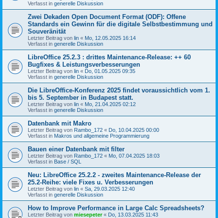
Verfasst in
generelle Diskussion
Zwei Dekaden Open Document Format (ODF): Offene
Standards ein Gewinn für die digitale Selbstbestimmung und
Souveränität
Letzter Beitrag von
lin
«
Mo, 12.05.2025 16:14
Verfasst in
generelle Diskussion
LibreOffice 25.2.3 : drittes Maintenance-Release: ++ 60
Bugfixes & Leistungsverbesserungen
Letzter Beitrag von
lin
«
Do, 01.05.2025 09:35
Verfasst in
generelle Diskussion
Die LibreOffice-Konferenz 2025 findet voraussichtlich vom 1.
bis 5. September in Budapest statt.
Letzter Beitrag von
lin
«
Mo, 21.04.2025 02:12
Verfasst in
generelle Diskussion
Datenbank mit Makro
Letzter Beitrag von
Rambo_172
«
Do, 10.04.2025 00:00
Verfasst in
Makros und allgemeine Programmierung
Bauen einer Datenbank mit filter
Letzter Beitrag von
Rambo_172
«
Mo, 07.04.2025 18:03
Verfasst in
Base / SQL
Neu: LibreOffice 25.2.2 - zweites Maintenance-Release der
25.2-Reihe: viele Fixes u. Verbesserungen
Letzter Beitrag von
lin
«
Sa, 29.03.2025 12:40
Verfasst in
generelle Diskussion
How to Improve Performance in Large Calc Spreadsheets?
Letzter Beitrag von
miesepeter
«
Do, 13.03.2025 11:43