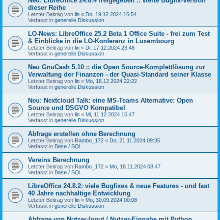
Neu: LibreOffice 24.8.4 freigegeben :: vierte Bugfix-Version
dieser Reihe
Letzter Beitrag von
lin
«
Do, 19.12.2024 16:54
Verfasst in
generelle Diskussion
LO-News: LibreOffice 25.2 Beta 1 Office Suite - frei zum Test
& Einblicke in die LO-Konferenz in Luxembourg
Letzter Beitrag von
lin
«
Di, 17.12.2024 23:48
Verfasst in
generelle Diskussion
Neu GnuCash 5.10 :: die Open Source-Komplettlösung zur
Verwaltung der Finanzen - der Quasi-Standard seiner Klasse
Letzter Beitrag von
lin
«
Mo, 16.12.2024 22:22
Verfasst in
generelle Diskussion
Neu: Nextcloud Talk: eine MS-Teams Alternative: Open
Source und DSGVO Kompatibel
Letzter Beitrag von
lin
«
Mi, 11.12.2024 15:47
Verfasst in
generelle Diskussion
Abfrage erstellen ohne Berechnung
Letzter Beitrag von
Rambo_172
«
Do, 21.11.2024 09:35
Verfasst in
Base / SQL
Vereins Berechnung
Letzter Beitrag von
Rambo_172
«
Mo, 18.11.2024 08:47
Verfasst in
Base / SQL
LibreOffice 24.8.2: viele Bugfixes & neue Features - und fast
40 Jahre nachhaltige Entwicklung
Letzter Beitrag von
lin
«
Mo, 30.09.2024 00:08
Verfasst in
generelle Diskussion
Abfrage von Nutzer-Input / Nutzer-Eingabe mit Python