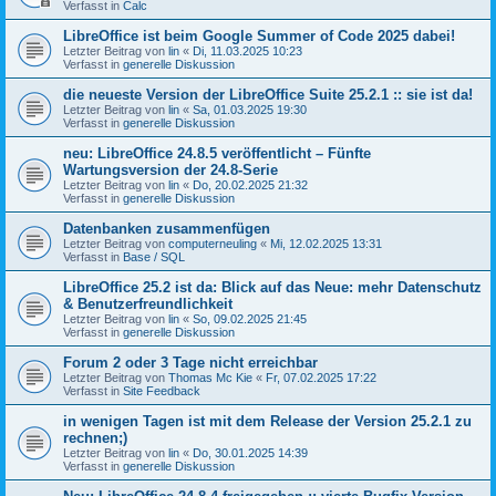
Verfasst in
Calc
LibreOffice ist beim Google Summer of Code 2025 dabei!
Letzter Beitrag von
lin
«
Di, 11.03.2025 10:23
Verfasst in
generelle Diskussion
die neueste Version der LibreOffice Suite 25.2.1 :: sie ist da!
Letzter Beitrag von
lin
«
Sa, 01.03.2025 19:30
Verfasst in
generelle Diskussion
neu: LibreOffice 24.8.5 veröffentlicht – Fünfte
Wartungsversion der 24.8-Serie
Letzter Beitrag von
lin
«
Do, 20.02.2025 21:32
Verfasst in
generelle Diskussion
Datenbanken zusammenfügen
Letzter Beitrag von
computerneuling
«
Mi, 12.02.2025 13:31
Verfasst in
Base / SQL
LibreOffice 25.2 ist da: Blick auf das Neue: mehr Datenschutz
& Benutzerfreundlichkeit
Letzter Beitrag von
lin
«
So, 09.02.2025 21:45
Verfasst in
generelle Diskussion
Forum 2 oder 3 Tage nicht erreichbar
Letzter Beitrag von
Thomas Mc Kie
«
Fr, 07.02.2025 17:22
Verfasst in
Site Feedback
in wenigen Tagen ist mit dem Release der Version 25.2.1 zu
rechnen;)
Letzter Beitrag von
lin
«
Do, 30.01.2025 14:39
Verfasst in
generelle Diskussion