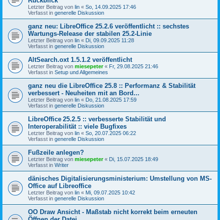
Rückblick
Letzter Beitrag von
lin
«
So, 14.09.2025 17:46
Verfasst in
generelle Diskussion
ganz neu: LibreOffice 25.2.6 veröffentlicht :: sechstes
Wartungs-Release der stabilen 25.2-Linie
Letzter Beitrag von
lin
«
Di, 09.09.2025 11:28
Verfasst in
generelle Diskussion
AltSearch.oxt 1.5.1.2 veröffentlicht
Letzter Beitrag von
miesepeter
«
Fr, 29.08.2025 21:46
Verfasst in
Setup und Allgemeines
ganz neu die LibreOffice 25.8 :: Performanz & Stabilität
verbessert - Neuheiten mit an Bord...
Letzter Beitrag von
lin
«
Do, 21.08.2025 17:59
Verfasst in
generelle Diskussion
LibreOffice 25.2.5 :: verbesserte Stabilität und
Interoperabilität :: viele Bugfixes
Letzter Beitrag von
lin
«
So, 20.07.2025 06:22
Verfasst in
generelle Diskussion
Fußzeile anlegen?
Letzter Beitrag von
miesepeter
«
Di, 15.07.2025 18:49
Verfasst in
Writer
dänisches Digitalisierungsministerium: Umstellung von MS-
Office auf Libreoffice
Letzter Beitrag von
lin
«
Mi, 09.07.2025 10:42
Verfasst in
generelle Diskussion
OO Draw Ansicht - Maßstab nicht korrekt beim erneuten
Öffnen der Datei