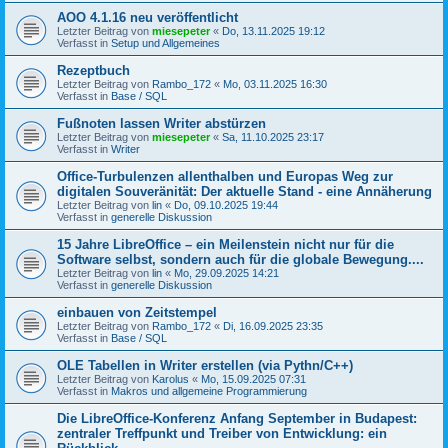
AOO 4.1.16 neu veröffentlicht
Letzter Beitrag von
miesepeter
«
Do, 13.11.2025 19:12
Verfasst in
Setup und Allgemeines
Rezeptbuch
Letzter Beitrag von
Rambo_172
«
Mo, 03.11.2025 16:30
Verfasst in
Base / SQL
Fußnoten lassen Writer abstürzen
Letzter Beitrag von
miesepeter
«
Sa, 11.10.2025 23:17
Verfasst in
Writer
Office-Turbulenzen allenthalben und Europas Weg zur
digitalen Souveränität: Der aktuelle Stand - eine Annäherung
Letzter Beitrag von
lin
«
Do, 09.10.2025 19:44
Verfasst in
generelle Diskussion
15 Jahre LibreOffice – ein Meilenstein nicht nur für die
Software selbst, sondern auch für die globale Bewegung....
Letzter Beitrag von
lin
«
Mo, 29.09.2025 14:21
Verfasst in
generelle Diskussion
einbauen von Zeitstempel
Letzter Beitrag von
Rambo_172
«
Di, 16.09.2025 23:35
Verfasst in
Base / SQL
OLE Tabellen in Writer erstellen (via Pythn/C++)
Letzter Beitrag von
Karolus
«
Mo, 15.09.2025 07:31
Verfasst in
Makros und allgemeine Programmierung
Die LibreOffice-Konferenz Anfang September in Budapest:
zentraler Treffpunkt und Treiber von Entwicklung: ein