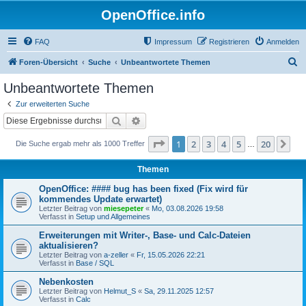
OpenOffice.info
FAQ
Impressum
Registrieren
Anmelden
S
Foren-Übersicht
Suche
Unbeantwortete Themen
u
Unbeantwortete Themen
c
Zur erweiterten Suche
h
Suche
Erweiterte Suche
e
Seite
1
von
20
1
2
3
4
5
20
Nä
Die Suche ergab mehr als 1000 Treffer
…
Themen
OpenOffice: #### bug has been fixed (Fix wird für
kommendes Update erwartet)
Letzter Beitrag von
miesepeter
«
Mo, 03.08.2026 19:58
Verfasst in
Setup und Allgemeines
Erweiterungen mit Writer-, Base- und Calc-Dateien
aktualisieren?
Letzter Beitrag von
a-zeller
«
Fr, 15.05.2026 22:21
Verfasst in
Base / SQL
Nebenkosten
Letzter Beitrag von
Helmut_S
«
Sa, 29.11.2025 12:57
Verfasst in
Calc