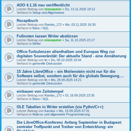
AOO 4.1.16 neu veröffentlicht
Letzter Beitrag von
miesepeter
«
Do, 13.11.2025 19:12
Verfasst in
Setup und Allgemeines
Rezeptbuch
Letzter Beitrag von
Rambo_172
«
Mo, 03.11.2025 16:30
Verfasst in
Base / SQL
Fußnoten lassen Writer abstürzen
Letzter Beitrag von
miesepeter
«
Sa, 11.10.2025 23:17
Verfasst in
Writer
Office-Turbulenzen allenthalben und Europas Weg zur
digitalen Souveränität: Der aktuelle Stand - eine Annäherung
Letzter Beitrag von
lin
«
Do, 09.10.2025 19:44
Verfasst in
generelle Diskussion
15 Jahre LibreOffice – ein Meilenstein nicht nur für die
Software selbst, sondern auch für die globale Bewegung....
Letzter Beitrag von
lin
«
Mo, 29.09.2025 14:21
Verfasst in
generelle Diskussion
einbauen von Zeitstempel
Letzter Beitrag von
Rambo_172
«
Di, 16.09.2025 23:35
Verfasst in
Base / SQL
OLE Tabellen in Writer erstellen (via Pythn/C++)
Letzter Beitrag von
Karolus
«
Mo, 15.09.2025 07:31
Verfasst in
Makros und allgemeine Programmierung
Die LibreOffice-Konferenz Anfang September in Budapest:
zentraler Treffpunkt und Treiber von Entwicklung: ein