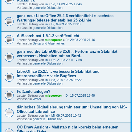
Rückblick
Letzter Beitrag von
lin
«
So, 14.09.2025 17:46
Verfasst in
generelle Diskussion
ganz neu: LibreOffice 25.2.6 veröffentlicht :: sechstes
Wartungs-Release der stabilen 25.2-Linie
Letzter Beitrag von
lin
«
Di, 09.09.2025 11:28
Verfasst in
generelle Diskussion
AltSearch.oxt 1.5.1.2 veröffentlicht
Letzter Beitrag von
miesepeter
«
Fr, 29.08.2025 21:46
Verfasst in
Setup und Allgemeines
ganz neu die LibreOffice 25.8 :: Performanz & Stabilität
verbessert - Neuheiten mit an Bord...
Letzter Beitrag von
lin
«
Do, 21.08.2025 17:59
Verfasst in
generelle Diskussion
LibreOffice 25.2.5 :: verbesserte Stabilität und
Interoperabilität :: viele Bugfixes
Letzter Beitrag von
lin
«
So, 20.07.2025 06:22
Verfasst in
generelle Diskussion
Fußzeile anlegen?
Letzter Beitrag von
miesepeter
«
Di, 15.07.2025 18:49
Verfasst in
Writer
dänisches Digitalisierungsministerium: Umstellung von MS-
Office auf Libreoffice
Letzter Beitrag von
lin
«
Mi, 09.07.2025 10:42
Verfasst in
generelle Diskussion
OO Draw Ansicht - Maßstab nicht korrekt beim erneuten
Öffnen der Datei