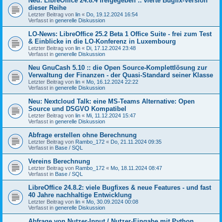
Neu: LibreOffice 24.8.4 freigegeben :: vierte Bugfix-Version
dieser Reihe
Letzter Beitrag von
lin
«
Do, 19.12.2024 16:54
Verfasst in
generelle Diskussion
LO-News: LibreOffice 25.2 Beta 1 Office Suite - frei zum Test
& Einblicke in die LO-Konferenz in Luxembourg
Letzter Beitrag von
lin
«
Di, 17.12.2024 23:48
Verfasst in
generelle Diskussion
Neu GnuCash 5.10 :: die Open Source-Komplettlösung zur
Verwaltung der Finanzen - der Quasi-Standard seiner Klasse
Letzter Beitrag von
lin
«
Mo, 16.12.2024 22:22
Verfasst in
generelle Diskussion
Neu: Nextcloud Talk: eine MS-Teams Alternative: Open
Source und DSGVO Kompatibel
Letzter Beitrag von
lin
«
Mi, 11.12.2024 15:47
Verfasst in
generelle Diskussion
Abfrage erstellen ohne Berechnung
Letzter Beitrag von
Rambo_172
«
Do, 21.11.2024 09:35
Verfasst in
Base / SQL
Vereins Berechnung
Letzter Beitrag von
Rambo_172
«
Mo, 18.11.2024 08:47
Verfasst in
Base / SQL
LibreOffice 24.8.2: viele Bugfixes & neue Features - und fast
40 Jahre nachhaltige Entwicklung
Letzter Beitrag von
lin
«
Mo, 30.09.2024 00:08
Verfasst in
generelle Diskussion
Abfrage von Nutzer-Input / Nutzer-Eingabe mit Python