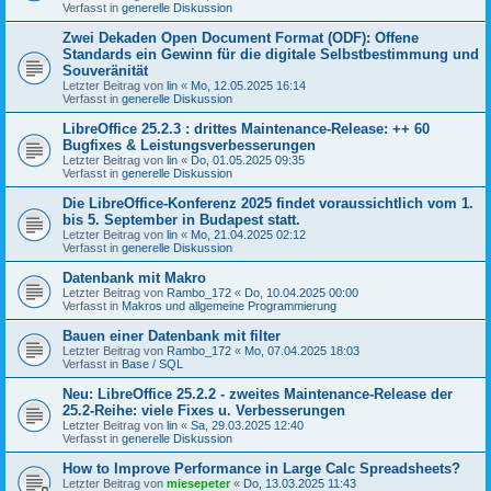
Verfasst in
generelle Diskussion
Zwei Dekaden Open Document Format (ODF): Offene
Standards ein Gewinn für die digitale Selbstbestimmung und
Souveränität
Letzter Beitrag von
lin
«
Mo, 12.05.2025 16:14
Verfasst in
generelle Diskussion
LibreOffice 25.2.3 : drittes Maintenance-Release: ++ 60
Bugfixes & Leistungsverbesserungen
Letzter Beitrag von
lin
«
Do, 01.05.2025 09:35
Verfasst in
generelle Diskussion
Die LibreOffice-Konferenz 2025 findet voraussichtlich vom 1.
bis 5. September in Budapest statt.
Letzter Beitrag von
lin
«
Mo, 21.04.2025 02:12
Verfasst in
generelle Diskussion
Datenbank mit Makro
Letzter Beitrag von
Rambo_172
«
Do, 10.04.2025 00:00
Verfasst in
Makros und allgemeine Programmierung
Bauen einer Datenbank mit filter
Letzter Beitrag von
Rambo_172
«
Mo, 07.04.2025 18:03
Verfasst in
Base / SQL
Neu: LibreOffice 25.2.2 - zweites Maintenance-Release der
25.2-Reihe: viele Fixes u. Verbesserungen
Letzter Beitrag von
lin
«
Sa, 29.03.2025 12:40
Verfasst in
generelle Diskussion
How to Improve Performance in Large Calc Spreadsheets?
Letzter Beitrag von
miesepeter
«
Do, 13.03.2025 11:43