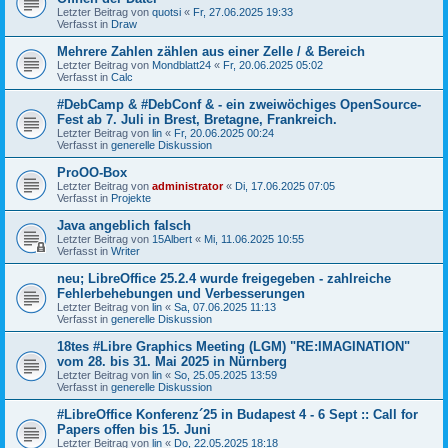
Letzter Beitrag von
quotsi
«
Fr, 27.06.2025 19:33
Verfasst in
Draw
Mehrere Zahlen zählen aus einer Zelle / & Bereich
Letzter Beitrag von
Mondblatt24
«
Fr, 20.06.2025 05:02
Verfasst in
Calc
#DebCamp & #DebConf & - ein zweiwöchiges OpenSource-
Fest ab 7. Juli in Brest, Bretagne, Frankreich.
Letzter Beitrag von
lin
«
Fr, 20.06.2025 00:24
Verfasst in
generelle Diskussion
ProOO-Box
Letzter Beitrag von
administrator
«
Di, 17.06.2025 07:05
Verfasst in
Projekte
Java angeblich falsch
Letzter Beitrag von
15Albert
«
Mi, 11.06.2025 10:55
Verfasst in
Writer
neu; LibreOffice 25.2.4 wurde freigegeben - zahlreiche
Fehlerbehebungen und Verbesserungen
Letzter Beitrag von
lin
«
Sa, 07.06.2025 11:13
Verfasst in
generelle Diskussion
18tes #Libre Graphics Meeting (LGM) "RE:IMAGINATION"
vom 28. bis 31. Mai 2025 in Nürnberg
Letzter Beitrag von
lin
«
So, 25.05.2025 13:59
Verfasst in
generelle Diskussion
#LibreOffice Konferenz´25 in Budapest 4 - 6 Sept :: Call for
Papers offen bis 15. Juni
Letzter Beitrag von
lin
«
Do, 22.05.2025 18:18