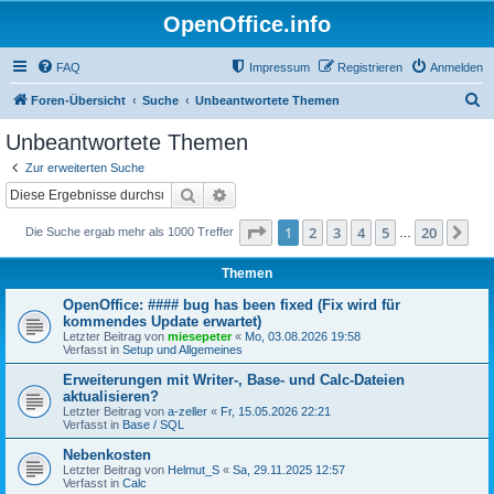
OpenOffice.info
FAQ
Impressum
Registrieren
Anmelden
S
Foren-Übersicht
Suche
Unbeantwortete Themen
u
Unbeantwortete Themen
c
Zur erweiterten Suche
h
Suche
Erweiterte Suche
e
Seite
1
von
20
1
2
3
4
5
20
Nä
Die Suche ergab mehr als 1000 Treffer
…
Themen
OpenOffice: #### bug has been fixed (Fix wird für
kommendes Update erwartet)
Letzter Beitrag von
miesepeter
«
Mo, 03.08.2026 19:58
Verfasst in
Setup und Allgemeines
Erweiterungen mit Writer-, Base- und Calc-Dateien
aktualisieren?
Letzter Beitrag von
a-zeller
«
Fr, 15.05.2026 22:21
Verfasst in
Base / SQL
Nebenkosten
Letzter Beitrag von
Helmut_S
«
Sa, 29.11.2025 12:57
Verfasst in
Calc