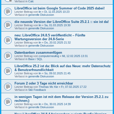
Verfasst in
Calc
LibreOffice ist beim Google Summer of Code 2025 dabei!
Letzter Beitrag von
lin
«
Di, 11.03.2025 10:23
Verfasst in
generelle Diskussion
die neueste Version der LibreOffice Suite 25.2.1 :: sie ist da!
Letzter Beitrag von
lin
«
Sa, 01.03.2025 19:30
Verfasst in
generelle Diskussion
neu: LibreOffice 24.8.5 veröffentlicht – Fünfte
Wartungsversion der 24.8-Serie
Letzter Beitrag von
lin
«
Do, 20.02.2025 21:32
Verfasst in
generelle Diskussion
Datenbanken zusammenfügen
Letzter Beitrag von
computerneuling
«
Mi, 12.02.2025 13:31
Verfasst in
Base / SQL
LibreOffice 25.2 ist da: Blick auf das Neue: mehr Datenschutz
& Benutzerfreundlichkeit
Letzter Beitrag von
lin
«
So, 09.02.2025 21:45
Verfasst in
generelle Diskussion
Forum 2 oder 3 Tage nicht erreichbar
Letzter Beitrag von
Thomas Mc Kie
«
Fr, 07.02.2025 17:22
Verfasst in
Site Feedback
in wenigen Tagen ist mit dem Release der Version 25.2.1 zu
rechnen;)
Letzter Beitrag von
lin
«
Do, 30.01.2025 14:39
Verfasst in
generelle Diskussion