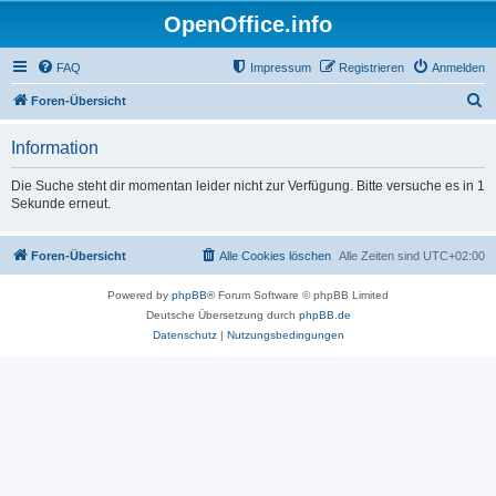
OpenOffice.info
FAQ
Impressum
Registrieren
Anmelden
S
Foren-Übersicht
u
Information
c
h
Die Suche steht dir momentan leider nicht zur Verfügung. Bitte versuche es in 1
Sekunde erneut.
e
Foren-Übersicht
Alle Cookies löschen
Alle Zeiten sind
UTC+02:00
Powered by
phpBB
® Forum Software © phpBB Limited
Deutsche Übersetzung durch
phpBB.de
Datenschutz
|
Nutzungsbedingungen