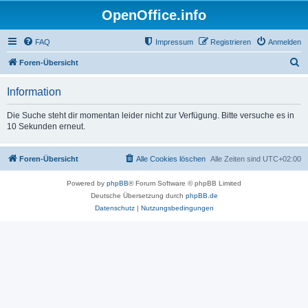
OpenOffice.info
FAQ
Impressum
Registrieren
Anmelden
S
Foren-Übersicht
u
Information
c
h
Die Suche steht dir momentan leider nicht zur Verfügung. Bitte versuche es in
10 Sekunden erneut.
e
Foren-Übersicht
Alle Cookies löschen
Alle Zeiten sind
UTC+02:00
Powered by
phpBB
® Forum Software © phpBB Limited
Deutsche Übersetzung durch
phpBB.de
Datenschutz
|
Nutzungsbedingungen