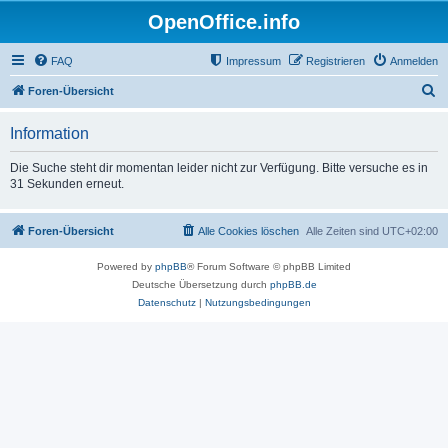
OpenOffice.info
FAQ
Impressum
Registrieren
Anmelden
S
Foren-Übersicht
u
Information
c
h
Die Suche steht dir momentan leider nicht zur Verfügung. Bitte versuche es in
31 Sekunden erneut.
e
Foren-Übersicht
Alle Cookies löschen
Alle Zeiten sind
UTC+02:00
Powered by
phpBB
® Forum Software © phpBB Limited
Deutsche Übersetzung durch
phpBB.de
Datenschutz
|
Nutzungsbedingungen