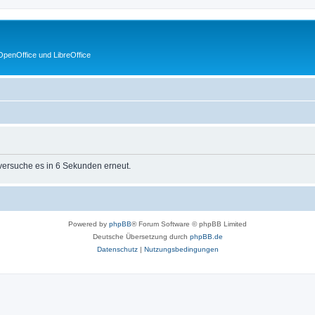
penOffice und LibreOffice
 versuche es in 6 Sekunden erneut.
Powered by
phpBB
® Forum Software © phpBB Limited
Deutsche Übersetzung durch
phpBB.de
Datenschutz
|
Nutzungsbedingungen