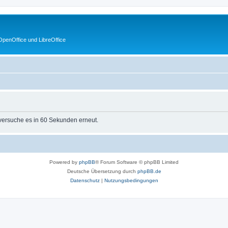
penOffice und LibreOffice
 versuche es in 60 Sekunden erneut.
Powered by
phpBB
® Forum Software © phpBB Limited
Deutsche Übersetzung durch
phpBB.de
Datenschutz
|
Nutzungsbedingungen