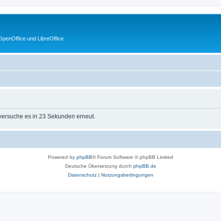
penOffice und LibreOffice
 versuche es in 23 Sekunden erneut.
Powered by
phpBB
® Forum Software © phpBB Limited
Deutsche Übersetzung durch
phpBB.de
Datenschutz
|
Nutzungsbedingungen