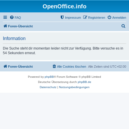
OpenOffice.info
FAQ
Impressum
Registrieren
Anmelden
S
Foren-Übersicht
u
Information
c
h
Die Suche steht dir momentan leider nicht zur Verfügung. Bitte versuche es in
54 Sekunden erneut.
e
Foren-Übersicht
Alle Cookies löschen
Alle Zeiten sind
UTC+02:00
Powered by
phpBB
® Forum Software © phpBB Limited
Deutsche Übersetzung durch
phpBB.de
Datenschutz
|
Nutzungsbedingungen