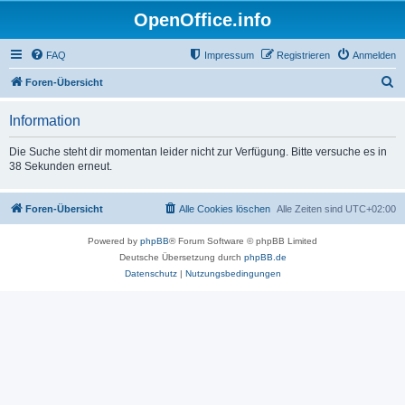
OpenOffice.info
FAQ
Impressum
Registrieren
Anmelden
S
Foren-Übersicht
u
Information
c
h
Die Suche steht dir momentan leider nicht zur Verfügung. Bitte versuche es in
38 Sekunden erneut.
e
Foren-Übersicht
Alle Cookies löschen
Alle Zeiten sind
UTC+02:00
Powered by
phpBB
® Forum Software © phpBB Limited
Deutsche Übersetzung durch
phpBB.de
Datenschutz
|
Nutzungsbedingungen