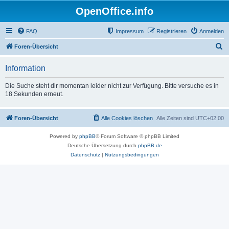
OpenOffice.info
FAQ
Impressum
Registrieren
Anmelden
S
Foren-Übersicht
u
Information
c
h
Die Suche steht dir momentan leider nicht zur Verfügung. Bitte versuche es in
18 Sekunden erneut.
e
Foren-Übersicht
Alle Cookies löschen
Alle Zeiten sind
UTC+02:00
Powered by
phpBB
® Forum Software © phpBB Limited
Deutsche Übersetzung durch
phpBB.de
Datenschutz
|
Nutzungsbedingungen