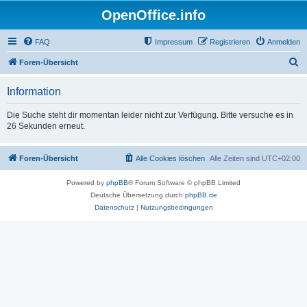
OpenOffice.info
FAQ
Impressum
Registrieren
Anmelden
S
Foren-Übersicht
u
Information
c
h
Die Suche steht dir momentan leider nicht zur Verfügung. Bitte versuche es in
26 Sekunden erneut.
e
Foren-Übersicht
Alle Cookies löschen
Alle Zeiten sind
UTC+02:00
Powered by
phpBB
® Forum Software © phpBB Limited
Deutsche Übersetzung durch
phpBB.de
Datenschutz
|
Nutzungsbedingungen