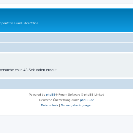
penOffice und LibreOffice
 versuche es in 43 Sekunden erneut.
Powered by
phpBB
® Forum Software © phpBB Limited
Deutsche Übersetzung durch
phpBB.de
Datenschutz
|
Nutzungsbedingungen