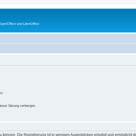
penOffice und LibreOffice
en
ieser Sitzung verbergen
 können. Die Registrierung ist in wenigen Augenblicken erledigt und ermöglicht di