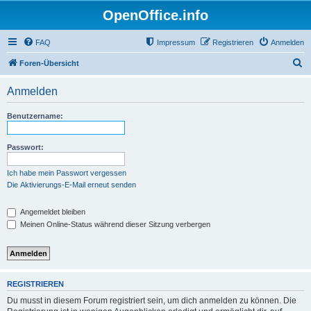
OpenOffice.info
FAQ
Impressum
Registrieren
Anmelden
S
Foren-Übersicht
u
Anmelden
c
h
Benutzername:
e
Passwort:
Ich habe mein Passwort vergessen
Die Aktivierungs-E-Mail erneut senden
Angemeldet bleiben
Meinen Online-Status während dieser Sitzung verbergen
REGISTRIEREN
Du musst in diesem Forum registriert sein, um dich anmelden zu können. Die