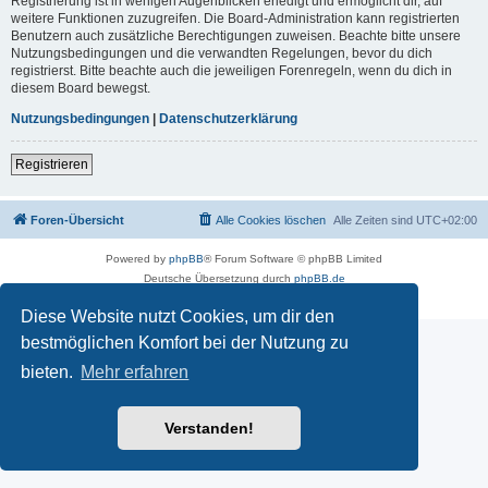
Registrierung ist in wenigen Augenblicken erledigt und ermöglicht dir, auf
weitere Funktionen zuzugreifen. Die Board-Administration kann registrierten
Benutzern auch zusätzliche Berechtigungen zuweisen. Beachte bitte unsere
Nutzungsbedingungen und die verwandten Regelungen, bevor du dich
registrierst. Bitte beachte auch die jeweiligen Forenregeln, wenn du dich in
diesem Board bewegst.
Nutzungsbedingungen
|
Datenschutzerklärung
Registrieren
Foren-Übersicht
Alle Cookies löschen
Alle Zeiten sind
UTC+02:00
Powered by
phpBB
® Forum Software © phpBB Limited
Deutsche Übersetzung durch
phpBB.de
Datenschutz
|
Nutzungsbedingungen
Diese Website nutzt Cookies, um dir den
bestmöglichen Komfort bei der Nutzung zu
bieten.
Mehr erfahren
Verstanden!