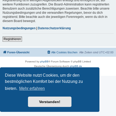
Registrierung ist in wenigen Augenblicken erledigt und ermöglicht dir, auf
weitere Funktionen zuzugreifen. Die Board-Administration kann registrierten
Benutzern auch zusätzliche Berechtigungen zuweisen. Beachte bitte unsere
Nutzungsbedingungen und die verwandten Regelungen, bevor du dich
registrierst. Bitte beachte auch die jeweiligen Forenregeln, wenn du dich in
diesem Board bewegst.
Nutzungsbedingungen
|
Datenschutzerklärung
Registrieren
Foren-Übersicht
Alle Cookies löschen
Alle Zeiten sind
UTC+02:00
Powered by
phpBB
® Forum Software © phpBB Limited
Deutsche Übersetzung durch
phpBB.de
Datenschutz
|
Nutzungsbedingungen
Diese Website nutzt Cookies, um dir den
bestmöglichen Komfort bei der Nutzung zu
bieten.
Mehr erfahren
Verstanden!