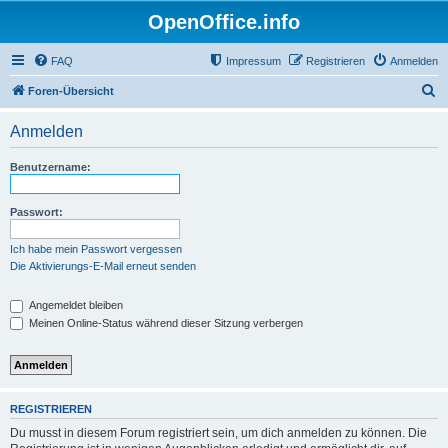
OpenOffice.info
FAQ
Impressum
Registrieren
Anmelden
S
Foren-Übersicht
u
Anmelden
c
h
Benutzername:
e
Passwort:
Ich habe mein Passwort vergessen
Die Aktivierungs-E-Mail erneut senden
Angemeldet bleiben
Meinen Online-Status während dieser Sitzung verbergen
REGISTRIEREN
Du musst in diesem Forum registriert sein, um dich anmelden zu können. Die