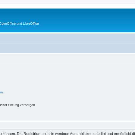
penOffice und LibreOffice
en
ieser Sitzung verbergen
 können. Die Registrierung ist in wenigen Augenblicken erledigt und ermöglicht di