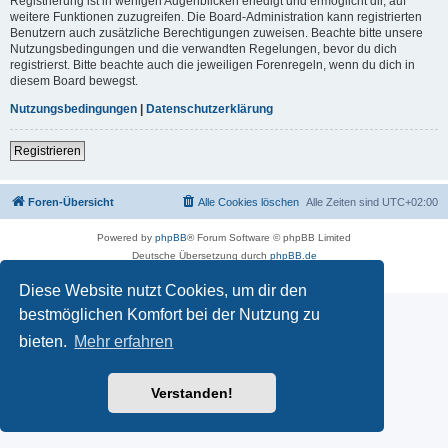
Registrierung ist in wenigen Augenblicken erledigt und ermöglicht dir, auf
weitere Funktionen zuzugreifen. Die Board-Administration kann registrierten
Benutzern auch zusätzliche Berechtigungen zuweisen. Beachte bitte unsere
Nutzungsbedingungen und die verwandten Regelungen, bevor du dich
registrierst. Bitte beachte auch die jeweiligen Forenregeln, wenn du dich in
diesem Board bewegst.
Nutzungsbedingungen
|
Datenschutzerklärung
Registrieren
Foren-Übersicht
Alle Cookies löschen
Alle Zeiten sind
UTC+02:00
Powered by
phpBB
® Forum Software © phpBB Limited
Deutsche Übersetzung durch
phpBB.de
Datenschutz
|
Nutzungsbedingungen
Diese Website nutzt Cookies, um dir den
bestmöglichen Komfort bei der Nutzung zu
bieten.
Mehr erfahren
Verstanden!