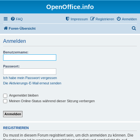
OpenOffice.info
FAQ
Impressum
Registrieren
Anmelden
S
Foren-Übersicht
u
Anmelden
c
h
Benutzername:
e
Passwort:
Ich habe mein Passwort vergessen
Die Aktivierungs-E-Mail erneut senden
Angemeldet bleiben
Meinen Online-Status während dieser Sitzung verbergen
REGISTRIEREN
Du musst in diesem Forum registriert sein, um dich anmelden zu können. Die