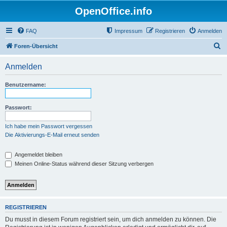
OpenOffice.info
FAQ
Impressum
Registrieren
Anmelden
S
Foren-Übersicht
u
Anmelden
c
h
Benutzername:
e
Passwort:
Ich habe mein Passwort vergessen
Die Aktivierungs-E-Mail erneut senden
Angemeldet bleiben
Meinen Online-Status während dieser Sitzung verbergen
REGISTRIEREN
Du musst in diesem Forum registriert sein, um dich anmelden zu können. Die