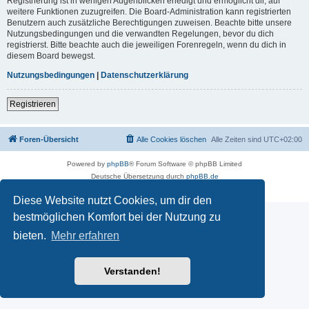
Registrierung ist in wenigen Augenblicken erledigt und ermöglicht dir, auf
weitere Funktionen zuzugreifen. Die Board-Administration kann registrierten
Benutzern auch zusätzliche Berechtigungen zuweisen. Beachte bitte unsere
Nutzungsbedingungen und die verwandten Regelungen, bevor du dich
registrierst. Bitte beachte auch die jeweiligen Forenregeln, wenn du dich in
diesem Board bewegst.
Nutzungsbedingungen
|
Datenschutzerklärung
Registrieren
Foren-Übersicht
Alle Cookies löschen
Alle Zeiten sind
UTC+02:00
Powered by
phpBB
® Forum Software © phpBB Limited
Deutsche Übersetzung durch
phpBB.de
Datenschutz
|
Nutzungsbedingungen
Diese Website nutzt Cookies, um dir den
bestmöglichen Komfort bei der Nutzung zu
bieten.
Mehr erfahren
Verstanden!