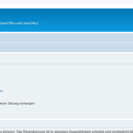
penOffice und LibreOffice
en
ieser Sitzung verbergen
 können. Die Registrierung ist in wenigen Augenblicken erledigt und ermöglicht di