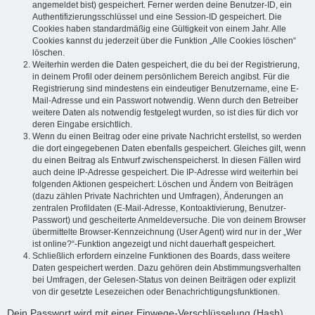
angemeldet bist) gespeichert. Ferner werden deine Benutzer-ID, ein
Authentifizierungsschlüssel und eine Session-ID gespeichert. Die
Cookies haben standardmäßig eine Gültigkeit von einem Jahr. Alle
Cookies kannst du jederzeit über die Funktion „Alle Cookies löschen“
löschen.
Weiterhin werden die Daten gespeichert, die du bei der Registrierung,
in deinem Profil oder deinem persönlichem Bereich angibst. Für die
Registrierung sind mindestens ein eindeutiger Benutzername, eine E-
Mail-Adresse und ein Passwort notwendig. Wenn durch den Betreiber
weitere Daten als notwendig festgelegt wurden, so ist dies für dich vor
deren Eingabe ersichtlich.
Wenn du einen Beitrag oder eine private Nachricht erstellst, so werden
die dort eingegebenen Daten ebenfalls gespeichert. Gleiches gilt, wenn
du einen Beitrag als Entwurf zwischenspeicherst. In diesen Fällen wird
auch deine IP-Adresse gespeichert. Die IP-Adresse wird weiterhin bei
folgenden Aktionen gespeichert: Löschen und Ändern von Beiträgen
(dazu zählen Private Nachrichten und Umfragen), Änderungen an
zentralen Profildaten (E-Mail-Adresse, Kontoaktivierung, Benutzer-
Passwort) und gescheiterte Anmeldeversuche. Die von deinem Browser
übermittelte Browser-Kennzeichnung (User Agent) wird nur in der „Wer
ist online?“-Funktion angezeigt und nicht dauerhaft gespeichert.
Schließlich erfordern einzelne Funktionen des Boards, dass weitere
Daten gespeichert werden. Dazu gehören dein Abstimmungsverhalten
bei Umfragen, der Gelesen-Status von deinen Beiträgen oder explizit
von dir gesetzte Lesezeichen oder Benachrichtigungsfunktionen.
Dein Passwort wird mit einer Einwege-Verschlüsselung (Hash)