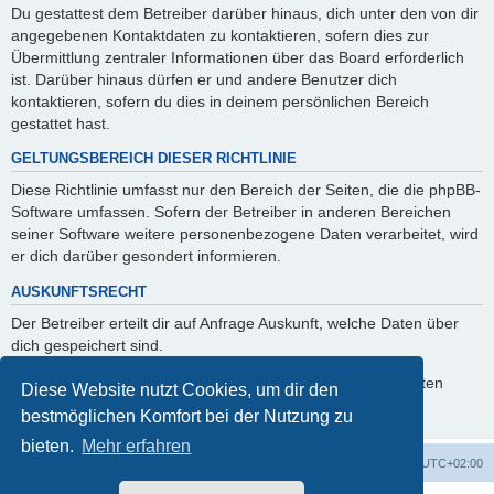
Du gestattest dem Betreiber darüber hinaus, dich unter den von dir
angegebenen Kontaktdaten zu kontaktieren, sofern dies zur
Übermittlung zentraler Informationen über das Board erforderlich
ist. Darüber hinaus dürfen er und andere Benutzer dich
kontaktieren, sofern du dies in deinem persönlichen Bereich
gestattet hast.
GELTUNGSBEREICH DIESER RICHTLINIE
Diese Richtlinie umfasst nur den Bereich der Seiten, die die phpBB-
Software umfassen. Sofern der Betreiber in anderen Bereichen
seiner Software weitere personenbezogene Daten verarbeitet, wird
er dich darüber gesondert informieren.
AUSKUNFTSRECHT
Der Betreiber erteilt dir auf Anfrage Auskunft, welche Daten über
dich gespeichert sind.
Du kannst jederzeit die Löschung bzw. Sperrung deiner Daten
Diese Website nutzt Cookies, um dir den
verlangen. Kontaktiere hierzu bitte den Betreiber.
bestmöglichen Komfort bei der Nutzung zu
bieten.
Mehr erfahren
Foren-Übersicht
Alle Cookies löschen
Alle Zeiten sind
UTC+02:00