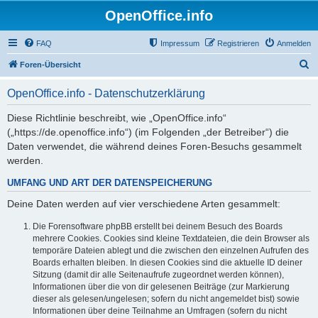
OpenOffice.info
FAQ
Impressum
Registrieren
Anmelden
S
Foren-Übersicht
u
OpenOffice.info - Datenschutzerklärung
c
h
Diese Richtlinie beschreibt, wie „OpenOffice.info“
(„https://de.openoffice.info“) (im Folgenden „der Betreiber“) die
e
Daten verwendet, die während deines Foren-Besuchs gesammelt
werden.
UMFANG UND ART DER DATENSPEICHERUNG
Deine Daten werden auf vier verschiedene Arten gesammelt:
Die Forensoftware phpBB erstellt bei deinem Besuch des Boards
mehrere Cookies. Cookies sind kleine Textdateien, die dein Browser als
temporäre Dateien ablegt und die zwischen den einzelnen Aufrufen des
Boards erhalten bleiben. In diesen Cookies sind die aktuelle ID deiner
Sitzung (damit dir alle Seitenaufrufe zugeordnet werden können),
Informationen über die von dir gelesenen Beiträge (zur Markierung
dieser als gelesen/ungelesen; sofern du nicht angemeldet bist) sowie
Informationen über deine Teilnahme an Umfragen (sofern du nicht