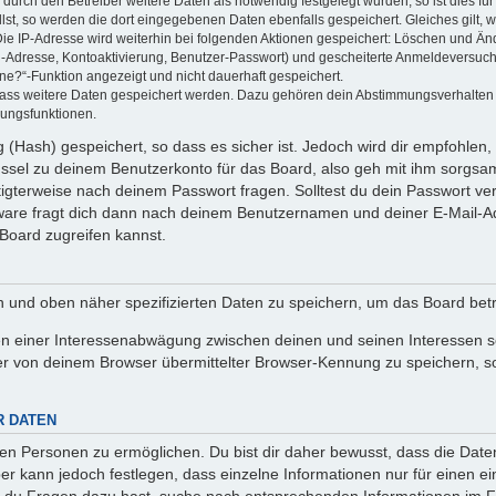
rch den Betreiber weitere Daten als notwendig festgelegt wurden, so ist dies für 
llst, so werden die dort eingegebenen Daten ebenfalls gespeichert. Gleiches gilt, 
Die IP-Adresse wird weiterhin bei folgenden Aktionen gespeichert: Löschen und Än
l-Adresse, Kontoaktivierung, Benutzer-Passwort) und gescheiterte Anmeldeversuch
ine?“-Funktion angezeigt und nicht dauerhaft gespeichert.
 dass weitere Daten gespeichert werden. Dazu gehören dein Abstimmungsverhalten
gungsfunktionen.
(Hash) gespeichert, so dass es sicher ist. Jedoch wird dir empfohlen, 
ssel zu deinem Benutzerkonto für das Board, also geh mit ihm sorgsam
htigterweise nach deinem Passwort fragen. Solltest du dein Passwort v
are fragt dich dann nach deinem Benutzernamen und deiner E-Mail-Ad
Board zugreifen kannst.
en und oben näher spezifizierten Daten zu speichern, um das Board bet
en einer Interessenabwägung zwischen deinen und seinen Interessen sow
r von deinem Browser übermittelter Browser-Kennung zu speichern, so
R DATEN
n Personen zu ermöglichen. Du bist dir daher bewusst, dass die Daten d
ber kann jedoch festlegen, dass einzelne Informationen nur für einen ei