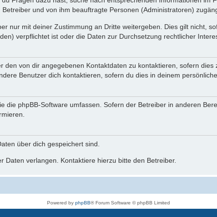
n du Fragen dazu hast, suche nach entsprechenden Informationen im Fo
n Betreiber und von ihm beauftragte Personen (Administratoren) zugäng
r nur mit deiner Zustimmung an Dritte weitergeben. Dies gilt nicht, s
n) verpflichtet ist oder die Daten zur Durchsetzung rechtlicher Interes
er den von dir angegebenen Kontaktdaten zu kontaktieren, sofern dies 
andere Benutzer dich kontaktieren, sofern du dies in deinem persönliche
, die die phpBB-Software umfassen. Sofern der Betreiber in anderen Be
ormieren.
 Daten über dich gespeichert sind.
 Daten verlangen. Kontaktiere hierzu bitte den Betreiber.
Powered by
phpBB
® Forum Software © phpBB Limited
Deutsche Übersetzung durch
phpBB.de