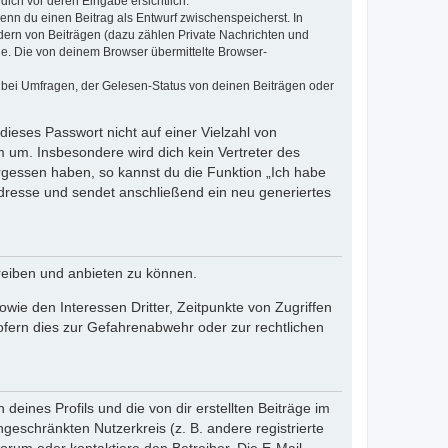
dich vor deren Eingabe ersichtlich.
wenn du einen Beitrag als Entwurf zwischenspeicherst. In
dern von Beiträgen (dazu zählen Private Nachrichten und
e. Die von deinem Browser übermittelte Browser-
 bei Umfragen, der Gelesen-Status von deinen Beiträgen oder
dieses Passwort nicht auf einer Vielzahl von
 um. Insbesondere wird dich kein Vertreter des
ergessen haben, so kannst du die Funktion „Ich habe
resse und sendet anschließend ein neu generiertes
reiben und anbieten zu können.
ie den Interessen Dritter, Zeitpunkte von Zugriffen
fern dies zur Gefahrenabwehr oder zur rechtlichen
eines Profils und die von dir erstellten Beiträge im
ngeschränkten Nutzerkreis (z. B. andere registrierte