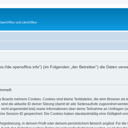
penOffice und LibreOffice
https://de.openoffice.info“) (im Folgenden „der Betreiber“) die Daten 
ammelt:
s Boards mehrere Cookies. Cookies sind kleine Textdateien, die dein Browser als
 sind die aktuelle ID deiner Sitzung (damit dir alle Seitenaufrufe zugeordnet werd
u nicht angemeldet bist) sowie Informationen über deine Teilnahme an Umfragen (s
eine Session-ID gespeichert. Die Cookies haben standardmäßig eine Gültigkeit von 
Registrierung, in deinem Profil oder deinem persönlichem Bereich angibst. Für di