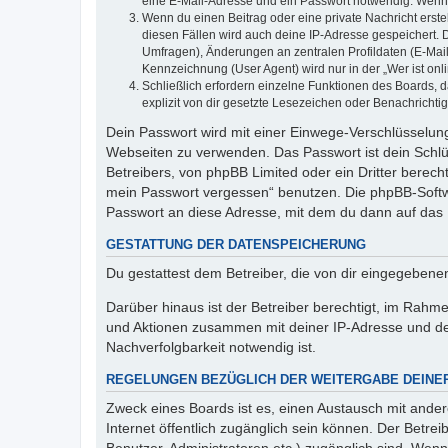
eine E-Mail-Adresse und ein Passwort notwendig. Wenn du
Wenn du einen Beitrag oder eine private Nachricht erste
diesen Fällen wird auch deine IP-Adresse gespeichert. 
Umfragen), Änderungen an zentralen Profildaten (E-Mai
Kennzeichnung (User Agent) wird nur in der „Wer ist onl
Schließlich erfordern einzelne Funktionen des Boards,
explizit von dir gesetzte Lesezeichen oder Benachrichti
Dein Passwort wird mit einer Einwege-Verschlüsselung 
Webseiten zu verwenden. Das Passwort ist dein Schlü
Betreibers, von phpBB Limited oder ein Dritter berec
mein Passwort vergessen“ benutzen. Die phpBB-Softw
Passwort an diese Adresse, mit dem du dann auf das 
GESTATTUNG DER DATENSPEICHERUNG
Du gestattest dem Betreiber, die von dir eingegeben
Darüber hinaus ist der Betreiber berechtigt, im Rahm
und Aktionen zusammen mit deiner IP-Adresse und de
Nachverfolgbarkeit notwendig ist.
REGELUNGEN BEZÜGLICH DER WEITERGABE DEINE
Zweck eines Boards ist es, einen Austausch mit andere
Internet öffentlich zugänglich sein können. Der Betrei