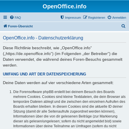
OpenOffice.info
FAQ
Impressum
Registrieren
Anmelden
S
Foren-Übersicht
u
OpenOffice.info - Datenschutzerklärung
c
h
Diese Richtlinie beschreibt, wie „OpenOffice.info“
(„https://de.openoffice.info“) (im Folgenden „der Betreiber“) die
e
Daten verwendet, die während deines Foren-Besuchs gesammelt
werden.
UMFANG UND ART DER DATENSPEICHERUNG
Deine Daten werden auf vier verschiedene Arten gesammelt:
Die Forensoftware phpBB erstellt bei deinem Besuch des Boards
mehrere Cookies. Cookies sind kleine Textdateien, die dein Browser als
temporäre Dateien ablegt und die zwischen den einzelnen Aufrufen des
Boards erhalten bleiben. In diesen Cookies sind die aktuelle ID deiner
Sitzung (damit dir alle Seitenaufrufe zugeordnet werden können),
Informationen über die von dir gelesenen Beiträge (zur Markierung
dieser als gelesen/ungelesen; sofern du nicht angemeldet bist) sowie
Informationen über deine Teilnahme an Umfragen (sofern du nicht