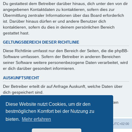
Du gestattest dem Betreiber darüber hinaus, dich unter den von dir
angegebenen Kontaktdaten zu kontaktieren, sofern dies zur
Übermittlung zentraler Informationen über das Board erforderlich
ist. Darüber hinaus dürfen er und andere Benutzer dich
kontaktieren, sofern du dies in deinem persönlichen Bereich
gestattet hast.
GELTUNGSBEREICH DIESER RICHTLINIE
Diese Richtlinie umfasst nur den Bereich der Seiten, die die phpBB-
Software umfassen. Sofern der Betreiber in anderen Bereichen
seiner Software weitere personenbezogene Daten verarbeitet, wird
er dich darüber gesondert informieren.
AUSKUNFTSRECHT
Der Betreiber erteilt dir auf Anfrage Auskunft, welche Daten über
dich gespeichert sind.
Du kannst jederzeit die Löschung bzw. Sperrung deiner Daten
Diese Website nutzt Cookies, um dir den
verlangen. Kontaktiere hierzu bitte den Betreiber.
bestmöglichen Komfort bei der Nutzung zu
bieten.
Mehr erfahren
Foren-Übersicht
Alle Cookies löschen
Alle Zeiten sind
UTC+02:00