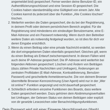
angemeldet bist) gespeichert. Ferner werden deine Benutzer-ID, ein
Authentifizierungsschlüssel und eine Session-ID gespeichert. Die
Cookies haben standardmäßig eine Gültigkeit von einem Jahr. Alle
Cookies kannst du jederzeit über die Funktion „Alle Cookies löschen“
löschen.
Weiterhin werden die Daten gespeichert, die du bei der Registrierung,
in deinem Profil oder deinem persönlichem Bereich angibst. Für die
Registrierung sind mindestens ein eindeutiger Benutzername, eine E-
Mail-Adresse und ein Passwort notwendig. Wenn durch den Betreiber
weitere Daten als notwendig festgelegt wurden, so ist dies für dich vor
deren Eingabe ersichtlich.
Wenn du einen Beitrag oder eine private Nachricht erstellst, so werden
die dort eingegebenen Daten ebenfalls gespeichert. Gleiches gilt, wenn
du einen Beitrag als Entwurf zwischenspeicherst. In diesen Fällen wird
auch deine IP-Adresse gespeichert. Die IP-Adresse wird weiterhin bei
folgenden Aktionen gespeichert: Löschen und Ändern von Beiträgen
(dazu zählen Private Nachrichten und Umfragen), Änderungen an
zentralen Profildaten (E-Mail-Adresse, Kontoaktivierung, Benutzer-
Passwort) und gescheiterte Anmeldeversuche. Die von deinem Browser
übermittelte Browser-Kennzeichnung (User Agent) wird nur in der „Wer
ist online?“-Funktion angezeigt und nicht dauerhaft gespeichert.
Schließlich erfordern einzelne Funktionen des Boards, dass weitere
Daten gespeichert werden. Dazu gehören dein Abstimmungsverhalten
bei Umfragen, der Gelesen-Status von deinen Beiträgen oder explizit
von dir gesetzte Lesezeichen oder Benachrichtigungsfunktionen.
Dein Passwort wird mit einer Einwege-Verschlüsselung (Hash)