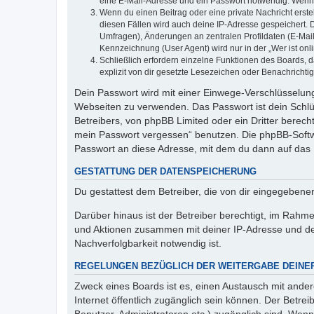
eine E-Mail-Adresse und ein Passwort notwendig. Wenn du
Wenn du einen Beitrag oder eine private Nachricht erste
diesen Fällen wird auch deine IP-Adresse gespeichert. 
Umfragen), Änderungen an zentralen Profildaten (E-Mai
Kennzeichnung (User Agent) wird nur in der „Wer ist onl
Schließlich erfordern einzelne Funktionen des Boards,
explizit von dir gesetzte Lesezeichen oder Benachrichti
Dein Passwort wird mit einer Einwege-Verschlüsselung 
Webseiten zu verwenden. Das Passwort ist dein Schlü
Betreibers, von phpBB Limited oder ein Dritter berec
mein Passwort vergessen“ benutzen. Die phpBB-Softw
Passwort an diese Adresse, mit dem du dann auf das 
GESTATTUNG DER DATENSPEICHERUNG
Du gestattest dem Betreiber, die von dir eingegeben
Darüber hinaus ist der Betreiber berechtigt, im Rahm
und Aktionen zusammen mit deiner IP-Adresse und de
Nachverfolgbarkeit notwendig ist.
REGELUNGEN BEZÜGLICH DER WEITERGABE DEINE
Zweck eines Boards ist es, einen Austausch mit andere
Internet öffentlich zugänglich sein können. Der Betrei