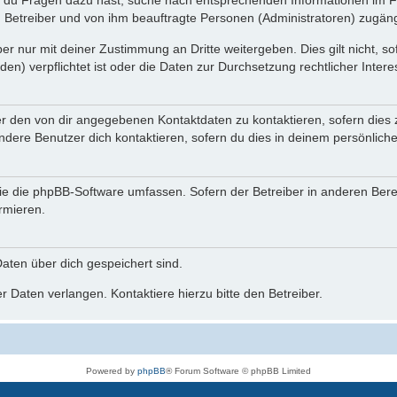
n du Fragen dazu hast, suche nach entsprechenden Informationen im Fo
n Betreiber und von ihm beauftragte Personen (Administratoren) zugäng
r nur mit deiner Zustimmung an Dritte weitergeben. Dies gilt nicht, s
n) verpflichtet ist oder die Daten zur Durchsetzung rechtlicher Interes
er den von dir angegebenen Kontaktdaten zu kontaktieren, sofern dies 
andere Benutzer dich kontaktieren, sofern du dies in deinem persönliche
, die die phpBB-Software umfassen. Sofern der Betreiber in anderen Be
ormieren.
 Daten über dich gespeichert sind.
 Daten verlangen. Kontaktiere hierzu bitte den Betreiber.
Powered by
phpBB
® Forum Software © phpBB Limited
Deutsche Übersetzung durch
phpBB.de