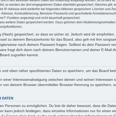
rch den Betreiber weitere Daten als notwendig festgelegt wurden, so ist dies für 
llst, so werden die dort eingegebenen Daten ebenfalls gespeichert. Gleiches gilt, 
Die IP-Adresse wird weiterhin bei folgenden Aktionen gespeichert: Löschen und Än
l-Adresse, Kontoaktivierung, Benutzer-Passwort) und gescheiterte Anmeldeversuch
ine?“-Funktion angezeigt und nicht dauerhaft gespeichert.
 dass weitere Daten gespeichert werden. Dazu gehören dein Abstimmungsverhalten
gungsfunktionen.
(Hash) gespeichert, so dass es sicher ist. Jedoch wird dir empfohlen, 
ssel zu deinem Benutzerkonto für das Board, also geh mit ihm sorgsam
htigterweise nach deinem Passwort fragen. Solltest du dein Passwort v
are fragt dich dann nach deinem Benutzernamen und deiner E-Mail-Ad
Board zugreifen kannst.
en und oben näher spezifizierten Daten zu speichern, um das Board bet
en einer Interessenabwägung zwischen deinen und seinen Interessen sow
r von deinem Browser übermittelter Browser-Kennung zu speichern, so
R DATEN
n Personen zu ermöglichen. Du bist dir daher bewusst, dass die Daten d
ber kann jedoch festlegen, dass einzelne Informationen nur für einen ei