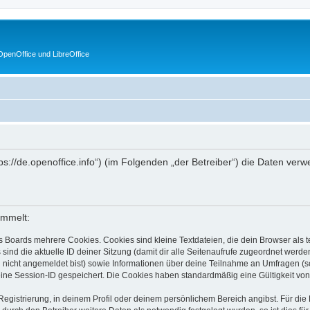
penOffice und LibreOffice
https://de.openoffice.info“) (im Folgenden „der Betreiber“) die Daten 
ammelt:
s Boards mehrere Cookies. Cookies sind kleine Textdateien, die dein Browser als
 sind die aktuelle ID deiner Sitzung (damit dir alle Seitenaufrufe zugeordnet werd
u nicht angemeldet bist) sowie Informationen über deine Teilnahme an Umfragen (s
eine Session-ID gespeichert. Die Cookies haben standardmäßig eine Gültigkeit von 
Registrierung, in deinem Profil oder deinem persönlichem Bereich angibst. Für di