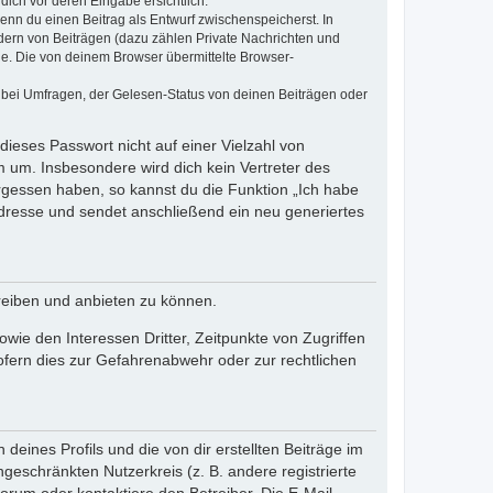
dich vor deren Eingabe ersichtlich.
wenn du einen Beitrag als Entwurf zwischenspeicherst. In
dern von Beiträgen (dazu zählen Private Nachrichten und
e. Die von deinem Browser übermittelte Browser-
 bei Umfragen, der Gelesen-Status von deinen Beiträgen oder
dieses Passwort nicht auf einer Vielzahl von
 um. Insbesondere wird dich kein Vertreter des
ergessen haben, so kannst du die Funktion „Ich habe
resse und sendet anschließend ein neu generiertes
reiben und anbieten zu können.
ie den Interessen Dritter, Zeitpunkte von Zugriffen
fern dies zur Gefahrenabwehr oder zur rechtlichen
eines Profils und die von dir erstellten Beiträge im
ngeschränkten Nutzerkreis (z. B. andere registrierte