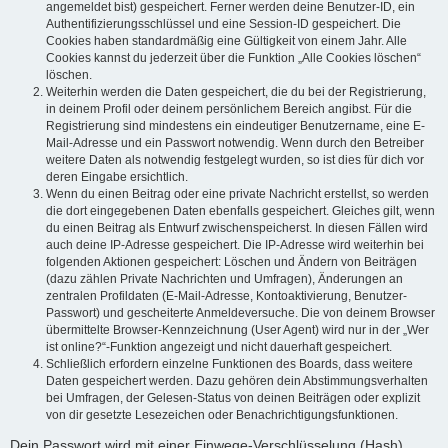
angemeldet bist) gespeichert. Ferner werden deine Benutzer-ID, ein
Authentifizierungsschlüssel und eine Session-ID gespeichert. Die
Cookies haben standardmäßig eine Gültigkeit von einem Jahr. Alle
Cookies kannst du jederzeit über die Funktion „Alle Cookies löschen“
löschen.
Weiterhin werden die Daten gespeichert, die du bei der Registrierung,
in deinem Profil oder deinem persönlichem Bereich angibst. Für die
Registrierung sind mindestens ein eindeutiger Benutzername, eine E-
Mail-Adresse und ein Passwort notwendig. Wenn durch den Betreiber
weitere Daten als notwendig festgelegt wurden, so ist dies für dich vor
deren Eingabe ersichtlich.
Wenn du einen Beitrag oder eine private Nachricht erstellst, so werden
die dort eingegebenen Daten ebenfalls gespeichert. Gleiches gilt, wenn
du einen Beitrag als Entwurf zwischenspeicherst. In diesen Fällen wird
auch deine IP-Adresse gespeichert. Die IP-Adresse wird weiterhin bei
folgenden Aktionen gespeichert: Löschen und Ändern von Beiträgen
(dazu zählen Private Nachrichten und Umfragen), Änderungen an
zentralen Profildaten (E-Mail-Adresse, Kontoaktivierung, Benutzer-
Passwort) und gescheiterte Anmeldeversuche. Die von deinem Browser
übermittelte Browser-Kennzeichnung (User Agent) wird nur in der „Wer
ist online?“-Funktion angezeigt und nicht dauerhaft gespeichert.
Schließlich erfordern einzelne Funktionen des Boards, dass weitere
Daten gespeichert werden. Dazu gehören dein Abstimmungsverhalten
bei Umfragen, der Gelesen-Status von deinen Beiträgen oder explizit
von dir gesetzte Lesezeichen oder Benachrichtigungsfunktionen.
Dein Passwort wird mit einer Einwege-Verschlüsselung (Hash)