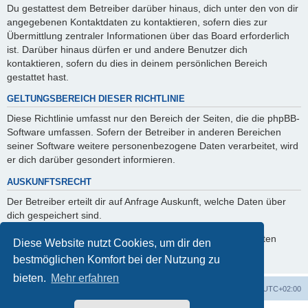
Du gestattest dem Betreiber darüber hinaus, dich unter den von dir
angegebenen Kontaktdaten zu kontaktieren, sofern dies zur
Übermittlung zentraler Informationen über das Board erforderlich
ist. Darüber hinaus dürfen er und andere Benutzer dich
kontaktieren, sofern du dies in deinem persönlichen Bereich
gestattet hast.
GELTUNGSBEREICH DIESER RICHTLINIE
Diese Richtlinie umfasst nur den Bereich der Seiten, die die phpBB-
Software umfassen. Sofern der Betreiber in anderen Bereichen
seiner Software weitere personenbezogene Daten verarbeitet, wird
er dich darüber gesondert informieren.
AUSKUNFTSRECHT
Der Betreiber erteilt dir auf Anfrage Auskunft, welche Daten über
dich gespeichert sind.
Du kannst jederzeit die Löschung bzw. Sperrung deiner Daten
Diese Website nutzt Cookies, um dir den
verlangen. Kontaktiere hierzu bitte den Betreiber.
bestmöglichen Komfort bei der Nutzung zu
bieten.
Mehr erfahren
Foren-Übersicht
Alle Cookies löschen
Alle Zeiten sind
UTC+02:00