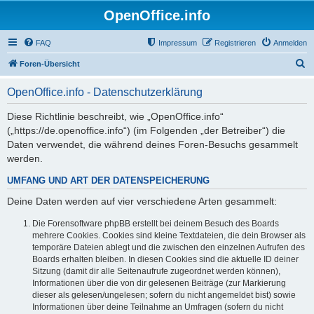
OpenOffice.info
FAQ
Impressum
Registrieren
Anmelden
S
Foren-Übersicht
u
OpenOffice.info - Datenschutzerklärung
c
h
Diese Richtlinie beschreibt, wie „OpenOffice.info“
(„https://de.openoffice.info“) (im Folgenden „der Betreiber“) die
e
Daten verwendet, die während deines Foren-Besuchs gesammelt
werden.
UMFANG UND ART DER DATENSPEICHERUNG
Deine Daten werden auf vier verschiedene Arten gesammelt:
Die Forensoftware phpBB erstellt bei deinem Besuch des Boards
mehrere Cookies. Cookies sind kleine Textdateien, die dein Browser als
temporäre Dateien ablegt und die zwischen den einzelnen Aufrufen des
Boards erhalten bleiben. In diesen Cookies sind die aktuelle ID deiner
Sitzung (damit dir alle Seitenaufrufe zugeordnet werden können),
Informationen über die von dir gelesenen Beiträge (zur Markierung
dieser als gelesen/ungelesen; sofern du nicht angemeldet bist) sowie
Informationen über deine Teilnahme an Umfragen (sofern du nicht