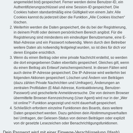
angemeldet bist) gespeichert. Ferner werden deine Benutzer-ID, ein
Authentifizierungsschlüssel und eine Session-ID gespeichert. Die
Cookies haben standardmäßig eine Gültigkeit von einem Jahr. Alle
Cookies kannst du jederzeit über die Funktion „Alle Cookies löschen“
löschen.
Weiterhin werden die Daten gespeichert, die du bei der Registrierung,
in deinem Profil oder deinem persönlichem Bereich angibst. Für die
Registrierung sind mindestens ein eindeutiger Benutzername, eine E-
Mail-Adresse und ein Passwort notwendig. Wenn durch den Betreiber
weitere Daten als notwendig festgelegt wurden, so ist dies für dich vor
deren Eingabe ersichtlich.
Wenn du einen Beitrag oder eine private Nachricht erstellst, so werden
die dort eingegebenen Daten ebenfalls gespeichert. Gleiches gilt, wenn
du einen Beitrag als Entwurf zwischenspeicherst. In diesen Fällen wird
auch deine IP-Adresse gespeichert. Die IP-Adresse wird weiterhin bei
folgenden Aktionen gespeichert: Löschen und Ändern von Beiträgen
(dazu zählen Private Nachrichten und Umfragen), Änderungen an
zentralen Profildaten (E-Mail-Adresse, Kontoaktivierung, Benutzer-
Passwort) und gescheiterte Anmeldeversuche. Die von deinem Browser
übermittelte Browser-Kennzeichnung (User Agent) wird nur in der „Wer
ist online?“-Funktion angezeigt und nicht dauerhaft gespeichert.
Schließlich erfordern einzelne Funktionen des Boards, dass weitere
Daten gespeichert werden. Dazu gehören dein Abstimmungsverhalten
bei Umfragen, der Gelesen-Status von deinen Beiträgen oder explizit
von dir gesetzte Lesezeichen oder Benachrichtigungsfunktionen.
Dein Passwort wird mit einer Einwege-Verschlüsselung (Hash)