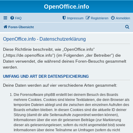
OpenOffice.info
FAQ
Impressum
Registrieren
Anmelden
S
Foren-Übersicht
u
OpenOffice.info - Datenschutzerklärung
c
h
Diese Richtlinie beschreibt, wie „OpenOffice.info“
(„https://de.openoffice.info“) (im Folgenden „der Betreiber“) die
e
Daten verwendet, die während deines Foren-Besuchs gesammelt
werden.
UMFANG UND ART DER DATENSPEICHERUNG
Deine Daten werden auf vier verschiedene Arten gesammelt:
Die Forensoftware phpBB erstellt bei deinem Besuch des Boards
mehrere Cookies. Cookies sind kleine Textdateien, die dein Browser als
temporäre Dateien ablegt und die zwischen den einzelnen Aufrufen des
Boards erhalten bleiben. In diesen Cookies sind die aktuelle ID deiner
Sitzung (damit dir alle Seitenaufrufe zugeordnet werden können),
Informationen über die von dir gelesenen Beiträge (zur Markierung
dieser als gelesen/ungelesen; sofern du nicht angemeldet bist) sowie
Informationen über deine Teilnahme an Umfragen (sofern du nicht