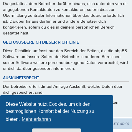
Du gestattest dem Betreiber darüber hinaus, dich unter den von dir
angegebenen Kontaktdaten zu kontaktieren, sofern dies zur
Übermittlung zentraler Informationen über das Board erforderlich
ist. Darüber hinaus dürfen er und andere Benutzer dich
kontaktieren, sofern du dies in deinem persönlichen Bereich
gestattet hast.
GELTUNGSBEREICH DIESER RICHTLINIE
Diese Richtlinie umfasst nur den Bereich der Seiten, die die phpBB-
Software umfassen. Sofern der Betreiber in anderen Bereichen
seiner Software weitere personenbezogene Daten verarbeitet, wird
er dich darüber gesondert informieren.
AUSKUNFTSRECHT
Der Betreiber erteilt dir auf Anfrage Auskunft, welche Daten über
dich gespeichert sind.
Du kannst jederzeit die Löschung bzw. Sperrung deiner Daten
Diese Website nutzt Cookies, um dir den
verlangen. Kontaktiere hierzu bitte den Betreiber.
bestmöglichen Komfort bei der Nutzung zu
bieten.
Mehr erfahren
Foren-Übersicht
Alle Cookies löschen
Alle Zeiten sind
UTC+02:00