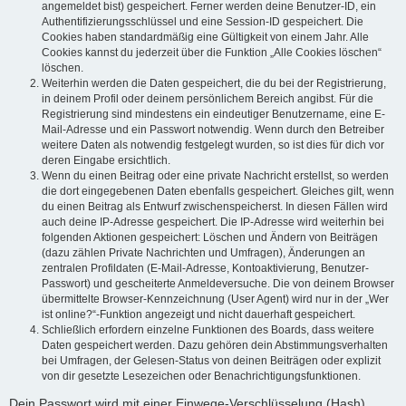
angemeldet bist) gespeichert. Ferner werden deine Benutzer-ID, ein
Authentifizierungsschlüssel und eine Session-ID gespeichert. Die
Cookies haben standardmäßig eine Gültigkeit von einem Jahr. Alle
Cookies kannst du jederzeit über die Funktion „Alle Cookies löschen“
löschen.
Weiterhin werden die Daten gespeichert, die du bei der Registrierung,
in deinem Profil oder deinem persönlichem Bereich angibst. Für die
Registrierung sind mindestens ein eindeutiger Benutzername, eine E-
Mail-Adresse und ein Passwort notwendig. Wenn durch den Betreiber
weitere Daten als notwendig festgelegt wurden, so ist dies für dich vor
deren Eingabe ersichtlich.
Wenn du einen Beitrag oder eine private Nachricht erstellst, so werden
die dort eingegebenen Daten ebenfalls gespeichert. Gleiches gilt, wenn
du einen Beitrag als Entwurf zwischenspeicherst. In diesen Fällen wird
auch deine IP-Adresse gespeichert. Die IP-Adresse wird weiterhin bei
folgenden Aktionen gespeichert: Löschen und Ändern von Beiträgen
(dazu zählen Private Nachrichten und Umfragen), Änderungen an
zentralen Profildaten (E-Mail-Adresse, Kontoaktivierung, Benutzer-
Passwort) und gescheiterte Anmeldeversuche. Die von deinem Browser
übermittelte Browser-Kennzeichnung (User Agent) wird nur in der „Wer
ist online?“-Funktion angezeigt und nicht dauerhaft gespeichert.
Schließlich erfordern einzelne Funktionen des Boards, dass weitere
Daten gespeichert werden. Dazu gehören dein Abstimmungsverhalten
bei Umfragen, der Gelesen-Status von deinen Beiträgen oder explizit
von dir gesetzte Lesezeichen oder Benachrichtigungsfunktionen.
Dein Passwort wird mit einer Einwege-Verschlüsselung (Hash)