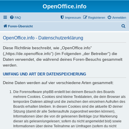
OpenOffice.info
FAQ
Impressum
Registrieren
Anmelden
S
Foren-Übersicht
u
OpenOffice.info - Datenschutzerklärung
c
h
Diese Richtlinie beschreibt, wie „OpenOffice.info“
(„https://de.openoffice.info“) (im Folgenden „der Betreiber“) die
e
Daten verwendet, die während deines Foren-Besuchs gesammelt
werden.
UMFANG UND ART DER DATENSPEICHERUNG
Deine Daten werden auf vier verschiedene Arten gesammelt:
Die Forensoftware phpBB erstellt bei deinem Besuch des Boards
mehrere Cookies. Cookies sind kleine Textdateien, die dein Browser als
temporäre Dateien ablegt und die zwischen den einzelnen Aufrufen des
Boards erhalten bleiben. In diesen Cookies sind die aktuelle ID deiner
Sitzung (damit dir alle Seitenaufrufe zugeordnet werden können),
Informationen über die von dir gelesenen Beiträge (zur Markierung
dieser als gelesen/ungelesen; sofern du nicht angemeldet bist) sowie
Informationen über deine Teilnahme an Umfragen (sofern du nicht