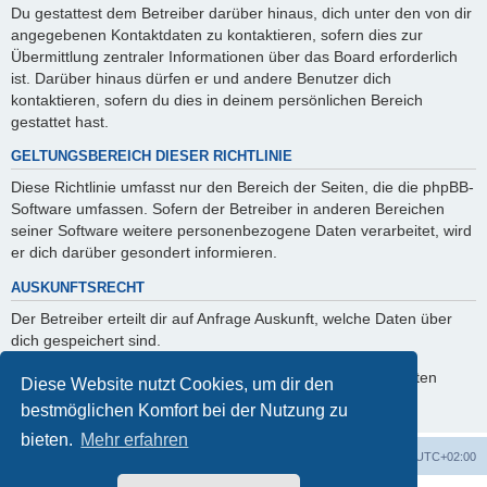
Du gestattest dem Betreiber darüber hinaus, dich unter den von dir
angegebenen Kontaktdaten zu kontaktieren, sofern dies zur
Übermittlung zentraler Informationen über das Board erforderlich
ist. Darüber hinaus dürfen er und andere Benutzer dich
kontaktieren, sofern du dies in deinem persönlichen Bereich
gestattet hast.
GELTUNGSBEREICH DIESER RICHTLINIE
Diese Richtlinie umfasst nur den Bereich der Seiten, die die phpBB-
Software umfassen. Sofern der Betreiber in anderen Bereichen
seiner Software weitere personenbezogene Daten verarbeitet, wird
er dich darüber gesondert informieren.
AUSKUNFTSRECHT
Der Betreiber erteilt dir auf Anfrage Auskunft, welche Daten über
dich gespeichert sind.
Du kannst jederzeit die Löschung bzw. Sperrung deiner Daten
Diese Website nutzt Cookies, um dir den
verlangen. Kontaktiere hierzu bitte den Betreiber.
bestmöglichen Komfort bei der Nutzung zu
bieten.
Mehr erfahren
Foren-Übersicht
Alle Cookies löschen
Alle Zeiten sind
UTC+02:00