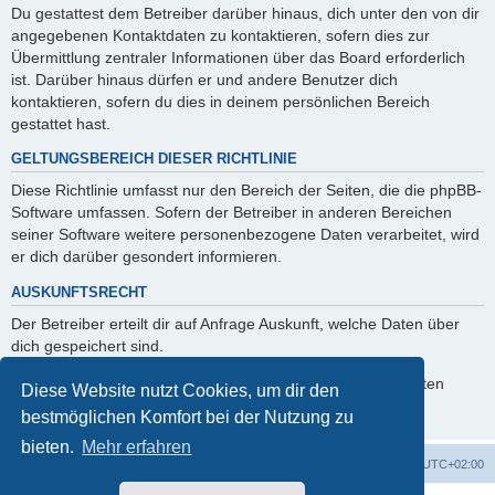
Du gestattest dem Betreiber darüber hinaus, dich unter den von dir
angegebenen Kontaktdaten zu kontaktieren, sofern dies zur
Übermittlung zentraler Informationen über das Board erforderlich
ist. Darüber hinaus dürfen er und andere Benutzer dich
kontaktieren, sofern du dies in deinem persönlichen Bereich
gestattet hast.
GELTUNGSBEREICH DIESER RICHTLINIE
Diese Richtlinie umfasst nur den Bereich der Seiten, die die phpBB-
Software umfassen. Sofern der Betreiber in anderen Bereichen
seiner Software weitere personenbezogene Daten verarbeitet, wird
er dich darüber gesondert informieren.
AUSKUNFTSRECHT
Der Betreiber erteilt dir auf Anfrage Auskunft, welche Daten über
dich gespeichert sind.
Du kannst jederzeit die Löschung bzw. Sperrung deiner Daten
Diese Website nutzt Cookies, um dir den
verlangen. Kontaktiere hierzu bitte den Betreiber.
bestmöglichen Komfort bei der Nutzung zu
bieten.
Mehr erfahren
Foren-Übersicht
Alle Cookies löschen
Alle Zeiten sind
UTC+02:00