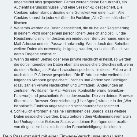
angemeldet bist) gespeichert. Ferner werden deine Benutzer-ID, ein
Authentifizierungsschlüssel und eine Session-ID gespeichert. Die
Cookies haben standardmäßig eine Gültigkeit von einem Jahr. Alle
Cookies kannst du jederzeit über die Funktion „Alle Cookies löschen“
löschen.
Weiterhin werden die Daten gespeichert, die du bei der Registrierung,
in deinem Profil oder deinem persönlichem Bereich angibst. Für die
Registrierung sind mindestens ein eindeutiger Benutzername, eine E-
Mail-Adresse und ein Passwort notwendig. Wenn durch den Betreiber
weitere Daten als notwendig festgelegt wurden, so ist dies für dich vor
deren Eingabe ersichtlich.
Wenn du einen Beitrag oder eine private Nachricht erstellst, so werden
die dort eingegebenen Daten ebenfalls gespeichert. Gleiches gilt, wenn
du einen Beitrag als Entwurf zwischenspeicherst. In diesen Fällen wird
auch deine IP-Adresse gespeichert. Die IP-Adresse wird weiterhin bei
folgenden Aktionen gespeichert: Löschen und Ändern von Beiträgen
(dazu zählen Private Nachrichten und Umfragen), Änderungen an
zentralen Profildaten (E-Mail-Adresse, Kontoaktivierung, Benutzer-
Passwort) und gescheiterte Anmeldeversuche. Die von deinem Browser
übermittelte Browser-Kennzeichnung (User Agent) wird nur in der „Wer
ist online?“-Funktion angezeigt und nicht dauerhaft gespeichert.
Schließlich erfordern einzelne Funktionen des Boards, dass weitere
Daten gespeichert werden. Dazu gehören dein Abstimmungsverhalten
bei Umfragen, der Gelesen-Status von deinen Beiträgen oder explizit
von dir gesetzte Lesezeichen oder Benachrichtigungsfunktionen.
Dein Passwort wird mit einer Einwege-Verschlüsselung (Hash)