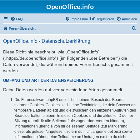
OpenOffice.info
FAQ
Impressum
Registrieren
Anmelden
S
Foren-Übersicht
u
OpenOffice.info - Datenschutzerklärung
c
h
Diese Richtlinie beschreibt, wie „OpenOffice.info“
(„https://de.openoffice.info“) (im Folgenden „der Betreiber“) die
e
Daten verwendet, die während deines Foren-Besuchs gesammelt
werden.
UMFANG UND ART DER DATENSPEICHERUNG
Deine Daten werden auf vier verschiedene Arten gesammelt:
Die Forensoftware phpBB erstellt bei deinem Besuch des Boards
mehrere Cookies. Cookies sind kleine Textdateien, die dein Browser als
temporäre Dateien ablegt und die zwischen den einzelnen Aufrufen des
Boards erhalten bleiben. In diesen Cookies sind die aktuelle ID deiner
Sitzung (damit dir alle Seitenaufrufe zugeordnet werden können),
Informationen über die von dir gelesenen Beiträge (zur Markierung
dieser als gelesen/ungelesen; sofern du nicht angemeldet bist) sowie
Informationen über deine Teilnahme an Umfragen (sofern du nicht