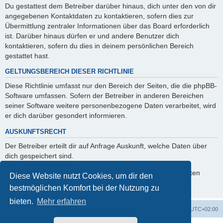
Du gestattest dem Betreiber darüber hinaus, dich unter den von dir
angegebenen Kontaktdaten zu kontaktieren, sofern dies zur
Übermittlung zentraler Informationen über das Board erforderlich
ist. Darüber hinaus dürfen er und andere Benutzer dich
kontaktieren, sofern du dies in deinem persönlichen Bereich
gestattet hast.
GELTUNGSBEREICH DIESER RICHTLINIE
Diese Richtlinie umfasst nur den Bereich der Seiten, die die phpBB-
Software umfassen. Sofern der Betreiber in anderen Bereichen
seiner Software weitere personenbezogene Daten verarbeitet, wird
er dich darüber gesondert informieren.
AUSKUNFTSRECHT
Der Betreiber erteilt dir auf Anfrage Auskunft, welche Daten über
dich gespeichert sind.
Du kannst jederzeit die Löschung bzw. Sperrung deiner Daten
Diese Website nutzt Cookies, um dir den
verlangen. Kontaktiere hierzu bitte den Betreiber.
bestmöglichen Komfort bei der Nutzung zu
bieten.
Mehr erfahren
Foren-Übersicht
Alle Cookies löschen
Alle Zeiten sind
UTC+02:00