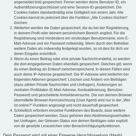
angemeldet bist) gespeichert. Ferner werden deine Benutzer-ID, ein
Authentifizierungsschlüssel und eine Session-ID gespeichert. Die
Cookies haben standardmäßig eine Gültigkeit von einem Jahr. Alle
Cookies kannst du jederzeit über die Funktion „Alle Cookies löschen“
löschen.
Weiterhin werden die Daten gespeichert, die du bei der Registrierung,
in deinem Profil oder deinem persönlichem Bereich angibst. Für die
Registrierung sind mindestens ein eindeutiger Benutzername, eine E-
Mail-Adresse und ein Passwort notwendig. Wenn durch den Betreiber
weitere Daten als notwendig festgelegt wurden, so ist dies für dich vor
deren Eingabe ersichtlich.
Wenn du einen Beitrag oder eine private Nachricht erstellst, so werden
die dort eingegebenen Daten ebenfalls gespeichert. Gleiches gilt, wenn
du einen Beitrag als Entwurf zwischenspeicherst. In diesen Fällen wird
auch deine IP-Adresse gespeichert. Die IP-Adresse wird weiterhin bei
folgenden Aktionen gespeichert: Löschen und Ändern von Beiträgen
(dazu zählen Private Nachrichten und Umfragen), Änderungen an
zentralen Profildaten (E-Mail-Adresse, Kontoaktivierung, Benutzer-
Passwort) und gescheiterte Anmeldeversuche. Die von deinem Browser
übermittelte Browser-Kennzeichnung (User Agent) wird nur in der „Wer
ist online?“-Funktion angezeigt und nicht dauerhaft gespeichert.
Schließlich erfordern einzelne Funktionen des Boards, dass weitere
Daten gespeichert werden. Dazu gehören dein Abstimmungsverhalten
bei Umfragen, der Gelesen-Status von deinen Beiträgen oder explizit
von dir gesetzte Lesezeichen oder Benachrichtigungsfunktionen.
Dein Passwort wird mit einer Einwege-Verschlüsselung (Hash)