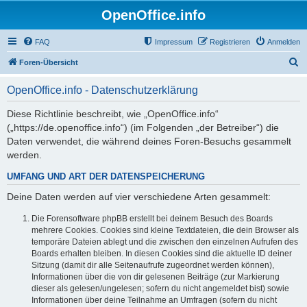
OpenOffice.info
FAQ
Impressum
Registrieren
Anmelden
S
Foren-Übersicht
u
OpenOffice.info - Datenschutzerklärung
c
h
Diese Richtlinie beschreibt, wie „OpenOffice.info“
(„https://de.openoffice.info“) (im Folgenden „der Betreiber“) die
e
Daten verwendet, die während deines Foren-Besuchs gesammelt
werden.
UMFANG UND ART DER DATENSPEICHERUNG
Deine Daten werden auf vier verschiedene Arten gesammelt:
Die Forensoftware phpBB erstellt bei deinem Besuch des Boards
mehrere Cookies. Cookies sind kleine Textdateien, die dein Browser als
temporäre Dateien ablegt und die zwischen den einzelnen Aufrufen des
Boards erhalten bleiben. In diesen Cookies sind die aktuelle ID deiner
Sitzung (damit dir alle Seitenaufrufe zugeordnet werden können),
Informationen über die von dir gelesenen Beiträge (zur Markierung
dieser als gelesen/ungelesen; sofern du nicht angemeldet bist) sowie
Informationen über deine Teilnahme an Umfragen (sofern du nicht