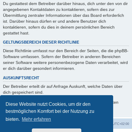
Du gestattest dem Betreiber darüber hinaus, dich unter den von dir
angegebenen Kontaktdaten zu kontaktieren, sofern dies zur
Übermittlung zentraler Informationen über das Board erforderlich
ist. Darüber hinaus dürfen er und andere Benutzer dich
kontaktieren, sofern du dies in deinem persönlichen Bereich
gestattet hast.
GELTUNGSBEREICH DIESER RICHTLINIE
Diese Richtlinie umfasst nur den Bereich der Seiten, die die phpBB-
Software umfassen. Sofern der Betreiber in anderen Bereichen
seiner Software weitere personenbezogene Daten verarbeitet, wird
er dich darüber gesondert informieren.
AUSKUNFTSRECHT
Der Betreiber erteilt dir auf Anfrage Auskunft, welche Daten über
dich gespeichert sind.
Du kannst jederzeit die Löschung bzw. Sperrung deiner Daten
Diese Website nutzt Cookies, um dir den
verlangen. Kontaktiere hierzu bitte den Betreiber.
bestmöglichen Komfort bei der Nutzung zu
bieten.
Mehr erfahren
Foren-Übersicht
Alle Cookies löschen
Alle Zeiten sind
UTC+02:00