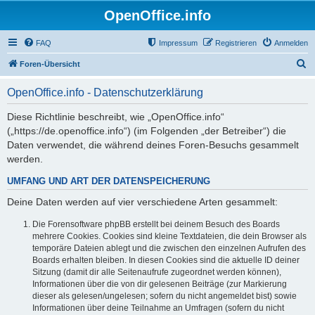
OpenOffice.info
FAQ
Impressum
Registrieren
Anmelden
S
Foren-Übersicht
u
OpenOffice.info - Datenschutzerklärung
c
h
Diese Richtlinie beschreibt, wie „OpenOffice.info“
(„https://de.openoffice.info“) (im Folgenden „der Betreiber“) die
e
Daten verwendet, die während deines Foren-Besuchs gesammelt
werden.
UMFANG UND ART DER DATENSPEICHERUNG
Deine Daten werden auf vier verschiedene Arten gesammelt:
Die Forensoftware phpBB erstellt bei deinem Besuch des Boards
mehrere Cookies. Cookies sind kleine Textdateien, die dein Browser als
temporäre Dateien ablegt und die zwischen den einzelnen Aufrufen des
Boards erhalten bleiben. In diesen Cookies sind die aktuelle ID deiner
Sitzung (damit dir alle Seitenaufrufe zugeordnet werden können),
Informationen über die von dir gelesenen Beiträge (zur Markierung
dieser als gelesen/ungelesen; sofern du nicht angemeldet bist) sowie
Informationen über deine Teilnahme an Umfragen (sofern du nicht