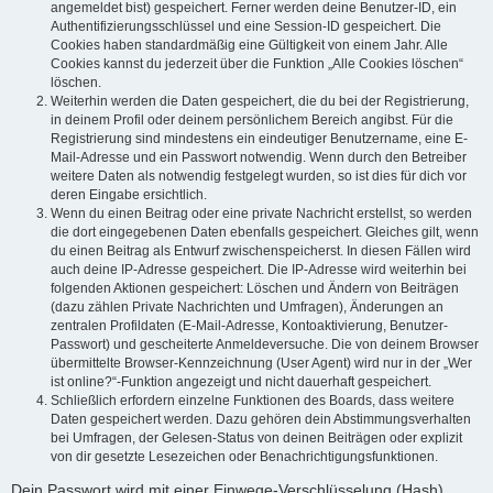
angemeldet bist) gespeichert. Ferner werden deine Benutzer-ID, ein
Authentifizierungsschlüssel und eine Session-ID gespeichert. Die
Cookies haben standardmäßig eine Gültigkeit von einem Jahr. Alle
Cookies kannst du jederzeit über die Funktion „Alle Cookies löschen“
löschen.
Weiterhin werden die Daten gespeichert, die du bei der Registrierung,
in deinem Profil oder deinem persönlichem Bereich angibst. Für die
Registrierung sind mindestens ein eindeutiger Benutzername, eine E-
Mail-Adresse und ein Passwort notwendig. Wenn durch den Betreiber
weitere Daten als notwendig festgelegt wurden, so ist dies für dich vor
deren Eingabe ersichtlich.
Wenn du einen Beitrag oder eine private Nachricht erstellst, so werden
die dort eingegebenen Daten ebenfalls gespeichert. Gleiches gilt, wenn
du einen Beitrag als Entwurf zwischenspeicherst. In diesen Fällen wird
auch deine IP-Adresse gespeichert. Die IP-Adresse wird weiterhin bei
folgenden Aktionen gespeichert: Löschen und Ändern von Beiträgen
(dazu zählen Private Nachrichten und Umfragen), Änderungen an
zentralen Profildaten (E-Mail-Adresse, Kontoaktivierung, Benutzer-
Passwort) und gescheiterte Anmeldeversuche. Die von deinem Browser
übermittelte Browser-Kennzeichnung (User Agent) wird nur in der „Wer
ist online?“-Funktion angezeigt und nicht dauerhaft gespeichert.
Schließlich erfordern einzelne Funktionen des Boards, dass weitere
Daten gespeichert werden. Dazu gehören dein Abstimmungsverhalten
bei Umfragen, der Gelesen-Status von deinen Beiträgen oder explizit
von dir gesetzte Lesezeichen oder Benachrichtigungsfunktionen.
Dein Passwort wird mit einer Einwege-Verschlüsselung (Hash)