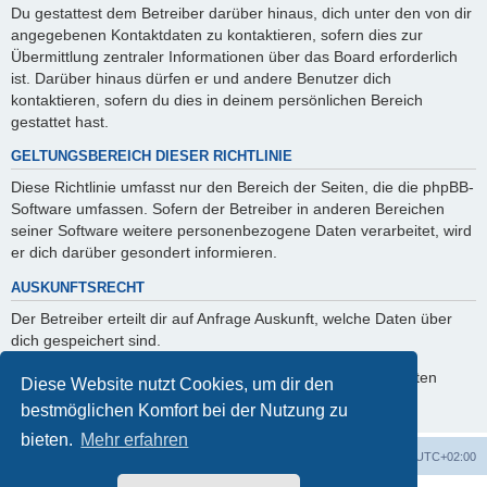
Du gestattest dem Betreiber darüber hinaus, dich unter den von dir
angegebenen Kontaktdaten zu kontaktieren, sofern dies zur
Übermittlung zentraler Informationen über das Board erforderlich
ist. Darüber hinaus dürfen er und andere Benutzer dich
kontaktieren, sofern du dies in deinem persönlichen Bereich
gestattet hast.
GELTUNGSBEREICH DIESER RICHTLINIE
Diese Richtlinie umfasst nur den Bereich der Seiten, die die phpBB-
Software umfassen. Sofern der Betreiber in anderen Bereichen
seiner Software weitere personenbezogene Daten verarbeitet, wird
er dich darüber gesondert informieren.
AUSKUNFTSRECHT
Der Betreiber erteilt dir auf Anfrage Auskunft, welche Daten über
dich gespeichert sind.
Du kannst jederzeit die Löschung bzw. Sperrung deiner Daten
Diese Website nutzt Cookies, um dir den
verlangen. Kontaktiere hierzu bitte den Betreiber.
bestmöglichen Komfort bei der Nutzung zu
bieten.
Mehr erfahren
Foren-Übersicht
Alle Cookies löschen
Alle Zeiten sind
UTC+02:00