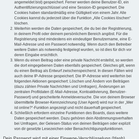
angemeldet bist) gespeichert. Ferner werden deine Benutzer-ID, ein
Authentifizierungsschlüssel und eine Session-ID gespeichert. Die
Cookies haben standardmäßig eine Gültigkeit von einem Jahr. Alle
Cookies kannst du jederzeit über die Funktion „Alle Cookies löschen“
löschen.
Weiterhin werden die Daten gespeichert, die du bei der Registrierung,
in deinem Profil oder deinem persönlichem Bereich angibst. Für die
Registrierung sind mindestens ein eindeutiger Benutzername, eine E-
Mail-Adresse und ein Passwort notwendig. Wenn durch den Betreiber
weitere Daten als notwendig festgelegt wurden, so ist dies für dich vor
deren Eingabe ersichtlich.
Wenn du einen Beitrag oder eine private Nachricht erstellst, so werden
die dort eingegebenen Daten ebenfalls gespeichert. Gleiches gilt, wenn
du einen Beitrag als Entwurf zwischenspeicherst. In diesen Fällen wird
auch deine IP-Adresse gespeichert. Die IP-Adresse wird weiterhin bei
folgenden Aktionen gespeichert: Löschen und Ändern von Beiträgen
(dazu zählen Private Nachrichten und Umfragen), Änderungen an
zentralen Profildaten (E-Mail-Adresse, Kontoaktivierung, Benutzer-
Passwort) und gescheiterte Anmeldeversuche. Die von deinem Browser
übermittelte Browser-Kennzeichnung (User Agent) wird nur in der „Wer
ist online?“-Funktion angezeigt und nicht dauerhaft gespeichert.
Schließlich erfordern einzelne Funktionen des Boards, dass weitere
Daten gespeichert werden. Dazu gehören dein Abstimmungsverhalten
bei Umfragen, der Gelesen-Status von deinen Beiträgen oder explizit
von dir gesetzte Lesezeichen oder Benachrichtigungsfunktionen.
Dein Passwort wird mit einer Einwege-Verschlüsselung (Hash)