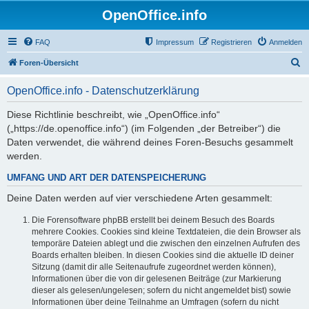
OpenOffice.info
FAQ
Impressum
Registrieren
Anmelden
S
Foren-Übersicht
u
OpenOffice.info - Datenschutzerklärung
c
h
Diese Richtlinie beschreibt, wie „OpenOffice.info“
(„https://de.openoffice.info“) (im Folgenden „der Betreiber“) die
e
Daten verwendet, die während deines Foren-Besuchs gesammelt
werden.
UMFANG UND ART DER DATENSPEICHERUNG
Deine Daten werden auf vier verschiedene Arten gesammelt:
Die Forensoftware phpBB erstellt bei deinem Besuch des Boards
mehrere Cookies. Cookies sind kleine Textdateien, die dein Browser als
temporäre Dateien ablegt und die zwischen den einzelnen Aufrufen des
Boards erhalten bleiben. In diesen Cookies sind die aktuelle ID deiner
Sitzung (damit dir alle Seitenaufrufe zugeordnet werden können),
Informationen über die von dir gelesenen Beiträge (zur Markierung
dieser als gelesen/ungelesen; sofern du nicht angemeldet bist) sowie
Informationen über deine Teilnahme an Umfragen (sofern du nicht