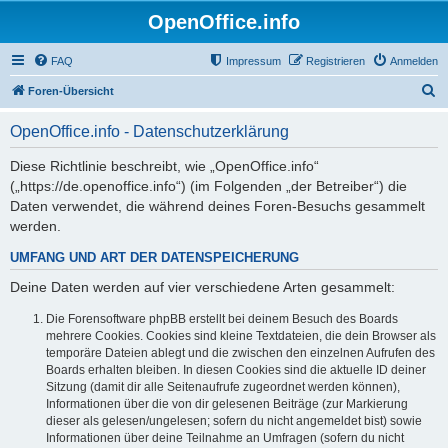
OpenOffice.info
FAQ
Impressum
Registrieren
Anmelden
S
Foren-Übersicht
u
OpenOffice.info - Datenschutzerklärung
c
h
Diese Richtlinie beschreibt, wie „OpenOffice.info“
(„https://de.openoffice.info“) (im Folgenden „der Betreiber“) die
e
Daten verwendet, die während deines Foren-Besuchs gesammelt
werden.
UMFANG UND ART DER DATENSPEICHERUNG
Deine Daten werden auf vier verschiedene Arten gesammelt:
Die Forensoftware phpBB erstellt bei deinem Besuch des Boards
mehrere Cookies. Cookies sind kleine Textdateien, die dein Browser als
temporäre Dateien ablegt und die zwischen den einzelnen Aufrufen des
Boards erhalten bleiben. In diesen Cookies sind die aktuelle ID deiner
Sitzung (damit dir alle Seitenaufrufe zugeordnet werden können),
Informationen über die von dir gelesenen Beiträge (zur Markierung
dieser als gelesen/ungelesen; sofern du nicht angemeldet bist) sowie
Informationen über deine Teilnahme an Umfragen (sofern du nicht