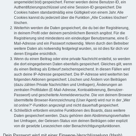
angemeldet bist) gespeichert. Ferner werden deine Benutzer-ID, ein
Authentifizierungsschlüssel und eine Session-ID gespeichert. Die
Cookies haben standardmäßig eine Gültigkeit von einem Jahr. Alle
Cookies kannst du jederzeit über die Funktion „Alle Cookies löschen“
löschen.
Weiterhin werden die Daten gespeichert, die du bei der Registrierung,
in deinem Profil oder deinem persönlichem Bereich angibst. Für die
Registrierung sind mindestens ein eindeutiger Benutzername, eine E-
Mail-Adresse und ein Passwort notwendig. Wenn durch den Betreiber
weitere Daten als notwendig festgelegt wurden, so ist dies für dich vor
deren Eingabe ersichtlich.
Wenn du einen Beitrag oder eine private Nachricht erstellst, so werden
die dort eingegebenen Daten ebenfalls gespeichert. Gleiches gilt, wenn
du einen Beitrag als Entwurf zwischenspeicherst. In diesen Fällen wird
auch deine IP-Adresse gespeichert. Die IP-Adresse wird weiterhin bei
folgenden Aktionen gespeichert: Löschen und Ändern von Beiträgen
(dazu zählen Private Nachrichten und Umfragen), Änderungen an
zentralen Profildaten (E-Mail-Adresse, Kontoaktivierung, Benutzer-
Passwort) und gescheiterte Anmeldeversuche. Die von deinem Browser
übermittelte Browser-Kennzeichnung (User Agent) wird nur in der „Wer
ist online?“-Funktion angezeigt und nicht dauerhaft gespeichert.
Schließlich erfordern einzelne Funktionen des Boards, dass weitere
Daten gespeichert werden. Dazu gehören dein Abstimmungsverhalten
bei Umfragen, der Gelesen-Status von deinen Beiträgen oder explizit
von dir gesetzte Lesezeichen oder Benachrichtigungsfunktionen.
Dein Passwort wird mit einer Einwege-Verschlüsselung (Hash)