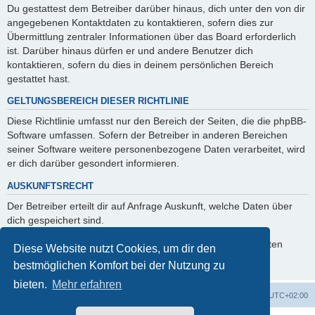
Du gestattest dem Betreiber darüber hinaus, dich unter den von dir
angegebenen Kontaktdaten zu kontaktieren, sofern dies zur
Übermittlung zentraler Informationen über das Board erforderlich
ist. Darüber hinaus dürfen er und andere Benutzer dich
kontaktieren, sofern du dies in deinem persönlichen Bereich
gestattet hast.
GELTUNGSBEREICH DIESER RICHTLINIE
Diese Richtlinie umfasst nur den Bereich der Seiten, die die phpBB-
Software umfassen. Sofern der Betreiber in anderen Bereichen
seiner Software weitere personenbezogene Daten verarbeitet, wird
er dich darüber gesondert informieren.
AUSKUNFTSRECHT
Der Betreiber erteilt dir auf Anfrage Auskunft, welche Daten über
dich gespeichert sind.
Du kannst jederzeit die Löschung bzw. Sperrung deiner Daten
Diese Website nutzt Cookies, um dir den
verlangen. Kontaktiere hierzu bitte den Betreiber.
bestmöglichen Komfort bei der Nutzung zu
bieten.
Mehr erfahren
Foren-Übersicht
Alle Cookies löschen
Alle Zeiten sind
UTC+02:00