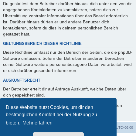
Du gestattest dem Betreiber darüber hinaus, dich unter den von dir
angegebenen Kontaktdaten zu kontaktieren, sofern dies zur
Übermittlung zentraler Informationen über das Board erforderlich
ist. Darüber hinaus dürfen er und andere Benutzer dich
kontaktieren, sofern du dies in deinem persönlichen Bereich
gestattet hast.
GELTUNGSBEREICH DIESER RICHTLINIE
Diese Richtlinie umfasst nur den Bereich der Seiten, die die phpBB-
Software umfassen. Sofern der Betreiber in anderen Bereichen
seiner Software weitere personenbezogene Daten verarbeitet, wird
er dich darüber gesondert informieren.
AUSKUNFTSRECHT
Der Betreiber erteilt dir auf Anfrage Auskunft, welche Daten über
dich gespeichert sind.
Du kannst jederzeit die Löschung bzw. Sperrung deiner Daten
Diese Website nutzt Cookies, um dir den
verlangen. Kontaktiere hierzu bitte den Betreiber.
bestmöglichen Komfort bei der Nutzung zu
bieten.
Mehr erfahren
Foren-Übersicht
Alle Cookies löschen
Alle Zeiten sind
UTC+02:00