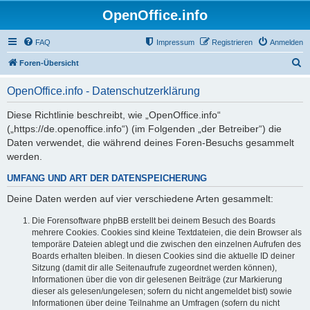
OpenOffice.info
FAQ
Impressum
Registrieren
Anmelden
S
Foren-Übersicht
u
OpenOffice.info - Datenschutzerklärung
c
h
Diese Richtlinie beschreibt, wie „OpenOffice.info“
(„https://de.openoffice.info“) (im Folgenden „der Betreiber“) die
e
Daten verwendet, die während deines Foren-Besuchs gesammelt
werden.
UMFANG UND ART DER DATENSPEICHERUNG
Deine Daten werden auf vier verschiedene Arten gesammelt:
Die Forensoftware phpBB erstellt bei deinem Besuch des Boards
mehrere Cookies. Cookies sind kleine Textdateien, die dein Browser als
temporäre Dateien ablegt und die zwischen den einzelnen Aufrufen des
Boards erhalten bleiben. In diesen Cookies sind die aktuelle ID deiner
Sitzung (damit dir alle Seitenaufrufe zugeordnet werden können),
Informationen über die von dir gelesenen Beiträge (zur Markierung
dieser als gelesen/ungelesen; sofern du nicht angemeldet bist) sowie
Informationen über deine Teilnahme an Umfragen (sofern du nicht