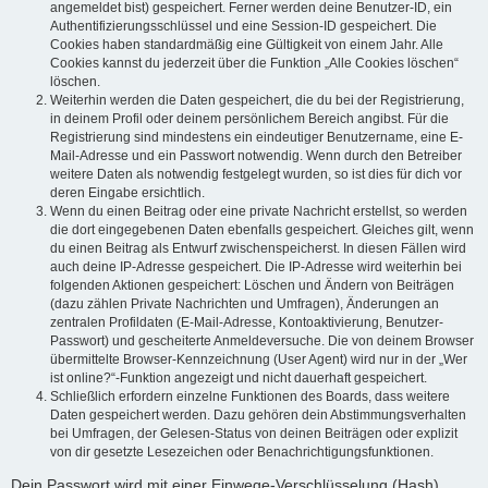
angemeldet bist) gespeichert. Ferner werden deine Benutzer-ID, ein
Authentifizierungsschlüssel und eine Session-ID gespeichert. Die
Cookies haben standardmäßig eine Gültigkeit von einem Jahr. Alle
Cookies kannst du jederzeit über die Funktion „Alle Cookies löschen“
löschen.
Weiterhin werden die Daten gespeichert, die du bei der Registrierung,
in deinem Profil oder deinem persönlichem Bereich angibst. Für die
Registrierung sind mindestens ein eindeutiger Benutzername, eine E-
Mail-Adresse und ein Passwort notwendig. Wenn durch den Betreiber
weitere Daten als notwendig festgelegt wurden, so ist dies für dich vor
deren Eingabe ersichtlich.
Wenn du einen Beitrag oder eine private Nachricht erstellst, so werden
die dort eingegebenen Daten ebenfalls gespeichert. Gleiches gilt, wenn
du einen Beitrag als Entwurf zwischenspeicherst. In diesen Fällen wird
auch deine IP-Adresse gespeichert. Die IP-Adresse wird weiterhin bei
folgenden Aktionen gespeichert: Löschen und Ändern von Beiträgen
(dazu zählen Private Nachrichten und Umfragen), Änderungen an
zentralen Profildaten (E-Mail-Adresse, Kontoaktivierung, Benutzer-
Passwort) und gescheiterte Anmeldeversuche. Die von deinem Browser
übermittelte Browser-Kennzeichnung (User Agent) wird nur in der „Wer
ist online?“-Funktion angezeigt und nicht dauerhaft gespeichert.
Schließlich erfordern einzelne Funktionen des Boards, dass weitere
Daten gespeichert werden. Dazu gehören dein Abstimmungsverhalten
bei Umfragen, der Gelesen-Status von deinen Beiträgen oder explizit
von dir gesetzte Lesezeichen oder Benachrichtigungsfunktionen.
Dein Passwort wird mit einer Einwege-Verschlüsselung (Hash)