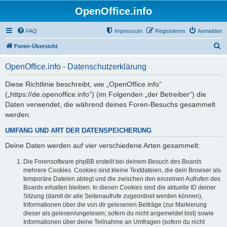
OpenOffice.info
FAQ
Impressum
Registrieren
Anmelden
S
Foren-Übersicht
u
OpenOffice.info - Datenschutzerklärung
c
h
Diese Richtlinie beschreibt, wie „OpenOffice.info“
(„https://de.openoffice.info“) (im Folgenden „der Betreiber“) die
e
Daten verwendet, die während deines Foren-Besuchs gesammelt
werden.
UMFANG UND ART DER DATENSPEICHERUNG
Deine Daten werden auf vier verschiedene Arten gesammelt:
Die Forensoftware phpBB erstellt bei deinem Besuch des Boards
mehrere Cookies. Cookies sind kleine Textdateien, die dein Browser als
temporäre Dateien ablegt und die zwischen den einzelnen Aufrufen des
Boards erhalten bleiben. In diesen Cookies sind die aktuelle ID deiner
Sitzung (damit dir alle Seitenaufrufe zugeordnet werden können),
Informationen über die von dir gelesenen Beiträge (zur Markierung
dieser als gelesen/ungelesen; sofern du nicht angemeldet bist) sowie
Informationen über deine Teilnahme an Umfragen (sofern du nicht