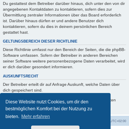
Du gestattest dem Betreiber darüber hinaus, dich unter den von dir
angegebenen Kontaktdaten zu kontaktieren, sofern dies zur
Übermittlung zentraler Informationen über das Board erforderlich
ist. Darüber hinaus dürfen er und andere Benutzer dich
kontaktieren, sofern du dies in deinem persönlichen Bereich
gestattet hast.
GELTUNGSBEREICH DIESER RICHTLINIE
Diese Richtlinie umfasst nur den Bereich der Seiten, die die phpBB-
Software umfassen. Sofern der Betreiber in anderen Bereichen
seiner Software weitere personenbezogene Daten verarbeitet, wird
er dich darüber gesondert informieren.
AUSKUNFTSRECHT
Der Betreiber erteilt dir auf Anfrage Auskunft, welche Daten über
dich gespeichert sind.
Du kannst jederzeit die Löschung bzw. Sperrung deiner Daten
Diese Website nutzt Cookies, um dir den
verlangen. Kontaktiere hierzu bitte den Betreiber.
bestmöglichen Komfort bei der Nutzung zu
bieten.
Mehr erfahren
Foren-Übersicht
Alle Cookies löschen
Alle Zeiten sind
UTC+02:00