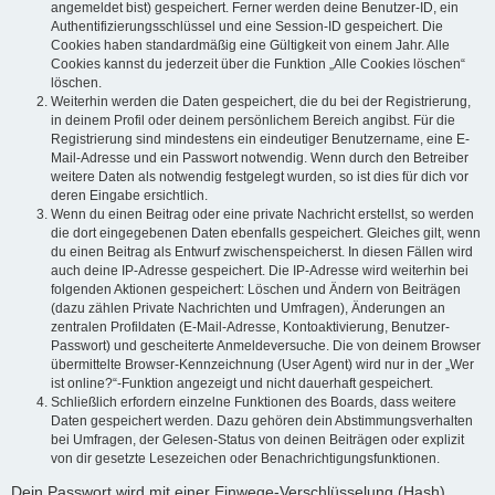
angemeldet bist) gespeichert. Ferner werden deine Benutzer-ID, ein
Authentifizierungsschlüssel und eine Session-ID gespeichert. Die
Cookies haben standardmäßig eine Gültigkeit von einem Jahr. Alle
Cookies kannst du jederzeit über die Funktion „Alle Cookies löschen“
löschen.
Weiterhin werden die Daten gespeichert, die du bei der Registrierung,
in deinem Profil oder deinem persönlichem Bereich angibst. Für die
Registrierung sind mindestens ein eindeutiger Benutzername, eine E-
Mail-Adresse und ein Passwort notwendig. Wenn durch den Betreiber
weitere Daten als notwendig festgelegt wurden, so ist dies für dich vor
deren Eingabe ersichtlich.
Wenn du einen Beitrag oder eine private Nachricht erstellst, so werden
die dort eingegebenen Daten ebenfalls gespeichert. Gleiches gilt, wenn
du einen Beitrag als Entwurf zwischenspeicherst. In diesen Fällen wird
auch deine IP-Adresse gespeichert. Die IP-Adresse wird weiterhin bei
folgenden Aktionen gespeichert: Löschen und Ändern von Beiträgen
(dazu zählen Private Nachrichten und Umfragen), Änderungen an
zentralen Profildaten (E-Mail-Adresse, Kontoaktivierung, Benutzer-
Passwort) und gescheiterte Anmeldeversuche. Die von deinem Browser
übermittelte Browser-Kennzeichnung (User Agent) wird nur in der „Wer
ist online?“-Funktion angezeigt und nicht dauerhaft gespeichert.
Schließlich erfordern einzelne Funktionen des Boards, dass weitere
Daten gespeichert werden. Dazu gehören dein Abstimmungsverhalten
bei Umfragen, der Gelesen-Status von deinen Beiträgen oder explizit
von dir gesetzte Lesezeichen oder Benachrichtigungsfunktionen.
Dein Passwort wird mit einer Einwege-Verschlüsselung (Hash)