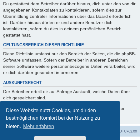
Du gestattest dem Betreiber darüber hinaus, dich unter den von dir
angegebenen Kontaktdaten zu kontaktieren, sofern dies zur
Übermittlung zentraler Informationen über das Board erforderlich
ist. Darüber hinaus dürfen er und andere Benutzer dich
kontaktieren, sofern du dies in deinem persönlichen Bereich
gestattet hast.
GELTUNGSBEREICH DIESER RICHTLINIE
Diese Richtlinie umfasst nur den Bereich der Seiten, die die phpBB-
Software umfassen. Sofern der Betreiber in anderen Bereichen
seiner Software weitere personenbezogene Daten verarbeitet, wird
er dich darüber gesondert informieren.
AUSKUNFTSRECHT
Der Betreiber erteilt dir auf Anfrage Auskunft, welche Daten über
dich gespeichert sind.
Du kannst jederzeit die Löschung bzw. Sperrung deiner Daten
Diese Website nutzt Cookies, um dir den
verlangen. Kontaktiere hierzu bitte den Betreiber.
bestmöglichen Komfort bei der Nutzung zu
bieten.
Mehr erfahren
Foren-Übersicht
Alle Cookies löschen
Alle Zeiten sind
UTC+02:00