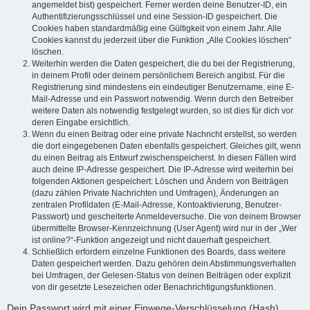
angemeldet bist) gespeichert. Ferner werden deine Benutzer-ID, ein
Authentifizierungsschlüssel und eine Session-ID gespeichert. Die
Cookies haben standardmäßig eine Gültigkeit von einem Jahr. Alle
Cookies kannst du jederzeit über die Funktion „Alle Cookies löschen“
löschen.
Weiterhin werden die Daten gespeichert, die du bei der Registrierung,
in deinem Profil oder deinem persönlichem Bereich angibst. Für die
Registrierung sind mindestens ein eindeutiger Benutzername, eine E-
Mail-Adresse und ein Passwort notwendig. Wenn durch den Betreiber
weitere Daten als notwendig festgelegt wurden, so ist dies für dich vor
deren Eingabe ersichtlich.
Wenn du einen Beitrag oder eine private Nachricht erstellst, so werden
die dort eingegebenen Daten ebenfalls gespeichert. Gleiches gilt, wenn
du einen Beitrag als Entwurf zwischenspeicherst. In diesen Fällen wird
auch deine IP-Adresse gespeichert. Die IP-Adresse wird weiterhin bei
folgenden Aktionen gespeichert: Löschen und Ändern von Beiträgen
(dazu zählen Private Nachrichten und Umfragen), Änderungen an
zentralen Profildaten (E-Mail-Adresse, Kontoaktivierung, Benutzer-
Passwort) und gescheiterte Anmeldeversuche. Die von deinem Browser
übermittelte Browser-Kennzeichnung (User Agent) wird nur in der „Wer
ist online?“-Funktion angezeigt und nicht dauerhaft gespeichert.
Schließlich erfordern einzelne Funktionen des Boards, dass weitere
Daten gespeichert werden. Dazu gehören dein Abstimmungsverhalten
bei Umfragen, der Gelesen-Status von deinen Beiträgen oder explizit
von dir gesetzte Lesezeichen oder Benachrichtigungsfunktionen.
Dein Passwort wird mit einer Einwege-Verschlüsselung (Hash)