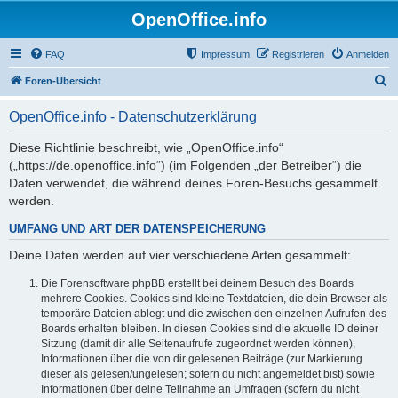
OpenOffice.info
FAQ
Impressum
Registrieren
Anmelden
S
Foren-Übersicht
u
OpenOffice.info - Datenschutzerklärung
c
h
Diese Richtlinie beschreibt, wie „OpenOffice.info“
(„https://de.openoffice.info“) (im Folgenden „der Betreiber“) die
e
Daten verwendet, die während deines Foren-Besuchs gesammelt
werden.
UMFANG UND ART DER DATENSPEICHERUNG
Deine Daten werden auf vier verschiedene Arten gesammelt:
Die Forensoftware phpBB erstellt bei deinem Besuch des Boards
mehrere Cookies. Cookies sind kleine Textdateien, die dein Browser als
temporäre Dateien ablegt und die zwischen den einzelnen Aufrufen des
Boards erhalten bleiben. In diesen Cookies sind die aktuelle ID deiner
Sitzung (damit dir alle Seitenaufrufe zugeordnet werden können),
Informationen über die von dir gelesenen Beiträge (zur Markierung
dieser als gelesen/ungelesen; sofern du nicht angemeldet bist) sowie
Informationen über deine Teilnahme an Umfragen (sofern du nicht