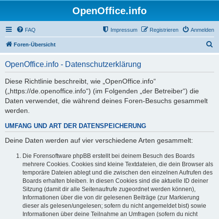
OpenOffice.info
FAQ
Impressum
Registrieren
Anmelden
S
Foren-Übersicht
u
OpenOffice.info - Datenschutzerklärung
c
h
Diese Richtlinie beschreibt, wie „OpenOffice.info“
(„https://de.openoffice.info“) (im Folgenden „der Betreiber“) die
e
Daten verwendet, die während deines Foren-Besuchs gesammelt
werden.
UMFANG UND ART DER DATENSPEICHERUNG
Deine Daten werden auf vier verschiedene Arten gesammelt:
Die Forensoftware phpBB erstellt bei deinem Besuch des Boards
mehrere Cookies. Cookies sind kleine Textdateien, die dein Browser als
temporäre Dateien ablegt und die zwischen den einzelnen Aufrufen des
Boards erhalten bleiben. In diesen Cookies sind die aktuelle ID deiner
Sitzung (damit dir alle Seitenaufrufe zugeordnet werden können),
Informationen über die von dir gelesenen Beiträge (zur Markierung
dieser als gelesen/ungelesen; sofern du nicht angemeldet bist) sowie
Informationen über deine Teilnahme an Umfragen (sofern du nicht