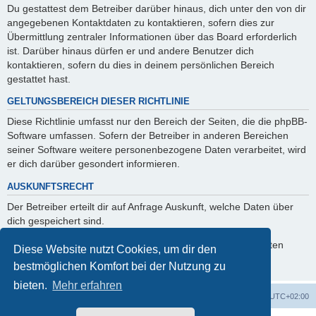
Du gestattest dem Betreiber darüber hinaus, dich unter den von dir
angegebenen Kontaktdaten zu kontaktieren, sofern dies zur
Übermittlung zentraler Informationen über das Board erforderlich
ist. Darüber hinaus dürfen er und andere Benutzer dich
kontaktieren, sofern du dies in deinem persönlichen Bereich
gestattet hast.
GELTUNGSBEREICH DIESER RICHTLINIE
Diese Richtlinie umfasst nur den Bereich der Seiten, die die phpBB-
Software umfassen. Sofern der Betreiber in anderen Bereichen
seiner Software weitere personenbezogene Daten verarbeitet, wird
er dich darüber gesondert informieren.
AUSKUNFTSRECHT
Der Betreiber erteilt dir auf Anfrage Auskunft, welche Daten über
dich gespeichert sind.
Du kannst jederzeit die Löschung bzw. Sperrung deiner Daten
Diese Website nutzt Cookies, um dir den
verlangen. Kontaktiere hierzu bitte den Betreiber.
bestmöglichen Komfort bei der Nutzung zu
bieten.
Mehr erfahren
Foren-Übersicht
Alle Cookies löschen
Alle Zeiten sind
UTC+02:00