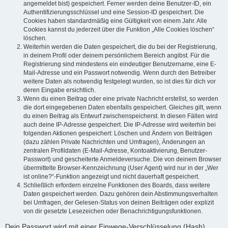
angemeldet bist) gespeichert. Ferner werden deine Benutzer-ID, ein
Authentifizierungsschlüssel und eine Session-ID gespeichert. Die
Cookies haben standardmäßig eine Gültigkeit von einem Jahr. Alle
Cookies kannst du jederzeit über die Funktion „Alle Cookies löschen“
löschen.
Weiterhin werden die Daten gespeichert, die du bei der Registrierung,
in deinem Profil oder deinem persönlichem Bereich angibst. Für die
Registrierung sind mindestens ein eindeutiger Benutzername, eine E-
Mail-Adresse und ein Passwort notwendig. Wenn durch den Betreiber
weitere Daten als notwendig festgelegt wurden, so ist dies für dich vor
deren Eingabe ersichtlich.
Wenn du einen Beitrag oder eine private Nachricht erstellst, so werden
die dort eingegebenen Daten ebenfalls gespeichert. Gleiches gilt, wenn
du einen Beitrag als Entwurf zwischenspeicherst. In diesen Fällen wird
auch deine IP-Adresse gespeichert. Die IP-Adresse wird weiterhin bei
folgenden Aktionen gespeichert: Löschen und Ändern von Beiträgen
(dazu zählen Private Nachrichten und Umfragen), Änderungen an
zentralen Profildaten (E-Mail-Adresse, Kontoaktivierung, Benutzer-
Passwort) und gescheiterte Anmeldeversuche. Die von deinem Browser
übermittelte Browser-Kennzeichnung (User Agent) wird nur in der „Wer
ist online?“-Funktion angezeigt und nicht dauerhaft gespeichert.
Schließlich erfordern einzelne Funktionen des Boards, dass weitere
Daten gespeichert werden. Dazu gehören dein Abstimmungsverhalten
bei Umfragen, der Gelesen-Status von deinen Beiträgen oder explizit
von dir gesetzte Lesezeichen oder Benachrichtigungsfunktionen.
Dein Passwort wird mit einer Einwege-Verschlüsselung (Hash)