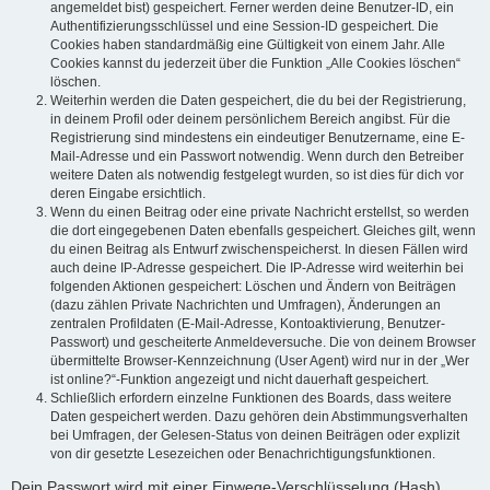
angemeldet bist) gespeichert. Ferner werden deine Benutzer-ID, ein
Authentifizierungsschlüssel und eine Session-ID gespeichert. Die
Cookies haben standardmäßig eine Gültigkeit von einem Jahr. Alle
Cookies kannst du jederzeit über die Funktion „Alle Cookies löschen“
löschen.
Weiterhin werden die Daten gespeichert, die du bei der Registrierung,
in deinem Profil oder deinem persönlichem Bereich angibst. Für die
Registrierung sind mindestens ein eindeutiger Benutzername, eine E-
Mail-Adresse und ein Passwort notwendig. Wenn durch den Betreiber
weitere Daten als notwendig festgelegt wurden, so ist dies für dich vor
deren Eingabe ersichtlich.
Wenn du einen Beitrag oder eine private Nachricht erstellst, so werden
die dort eingegebenen Daten ebenfalls gespeichert. Gleiches gilt, wenn
du einen Beitrag als Entwurf zwischenspeicherst. In diesen Fällen wird
auch deine IP-Adresse gespeichert. Die IP-Adresse wird weiterhin bei
folgenden Aktionen gespeichert: Löschen und Ändern von Beiträgen
(dazu zählen Private Nachrichten und Umfragen), Änderungen an
zentralen Profildaten (E-Mail-Adresse, Kontoaktivierung, Benutzer-
Passwort) und gescheiterte Anmeldeversuche. Die von deinem Browser
übermittelte Browser-Kennzeichnung (User Agent) wird nur in der „Wer
ist online?“-Funktion angezeigt und nicht dauerhaft gespeichert.
Schließlich erfordern einzelne Funktionen des Boards, dass weitere
Daten gespeichert werden. Dazu gehören dein Abstimmungsverhalten
bei Umfragen, der Gelesen-Status von deinen Beiträgen oder explizit
von dir gesetzte Lesezeichen oder Benachrichtigungsfunktionen.
Dein Passwort wird mit einer Einwege-Verschlüsselung (Hash)