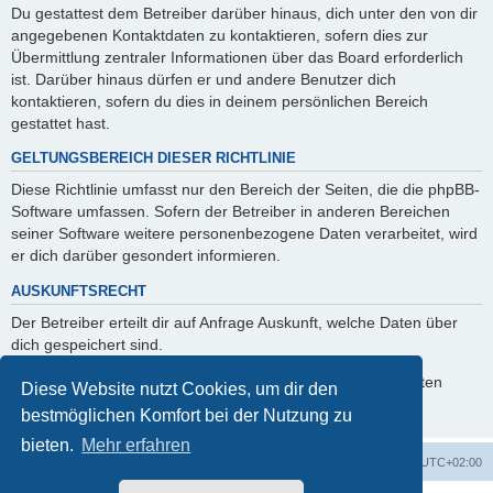
Du gestattest dem Betreiber darüber hinaus, dich unter den von dir
angegebenen Kontaktdaten zu kontaktieren, sofern dies zur
Übermittlung zentraler Informationen über das Board erforderlich
ist. Darüber hinaus dürfen er und andere Benutzer dich
kontaktieren, sofern du dies in deinem persönlichen Bereich
gestattet hast.
GELTUNGSBEREICH DIESER RICHTLINIE
Diese Richtlinie umfasst nur den Bereich der Seiten, die die phpBB-
Software umfassen. Sofern der Betreiber in anderen Bereichen
seiner Software weitere personenbezogene Daten verarbeitet, wird
er dich darüber gesondert informieren.
AUSKUNFTSRECHT
Der Betreiber erteilt dir auf Anfrage Auskunft, welche Daten über
dich gespeichert sind.
Du kannst jederzeit die Löschung bzw. Sperrung deiner Daten
Diese Website nutzt Cookies, um dir den
verlangen. Kontaktiere hierzu bitte den Betreiber.
bestmöglichen Komfort bei der Nutzung zu
bieten.
Mehr erfahren
Foren-Übersicht
Alle Cookies löschen
Alle Zeiten sind
UTC+02:00