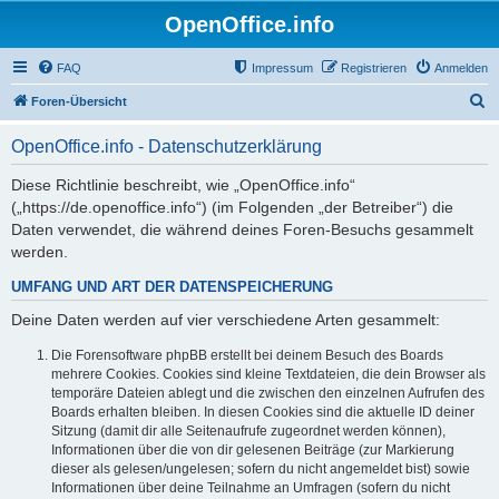
OpenOffice.info
FAQ
Impressum
Registrieren
Anmelden
S
Foren-Übersicht
u
OpenOffice.info - Datenschutzerklärung
c
h
Diese Richtlinie beschreibt, wie „OpenOffice.info“
(„https://de.openoffice.info“) (im Folgenden „der Betreiber“) die
e
Daten verwendet, die während deines Foren-Besuchs gesammelt
werden.
UMFANG UND ART DER DATENSPEICHERUNG
Deine Daten werden auf vier verschiedene Arten gesammelt:
Die Forensoftware phpBB erstellt bei deinem Besuch des Boards
mehrere Cookies. Cookies sind kleine Textdateien, die dein Browser als
temporäre Dateien ablegt und die zwischen den einzelnen Aufrufen des
Boards erhalten bleiben. In diesen Cookies sind die aktuelle ID deiner
Sitzung (damit dir alle Seitenaufrufe zugeordnet werden können),
Informationen über die von dir gelesenen Beiträge (zur Markierung
dieser als gelesen/ungelesen; sofern du nicht angemeldet bist) sowie
Informationen über deine Teilnahme an Umfragen (sofern du nicht