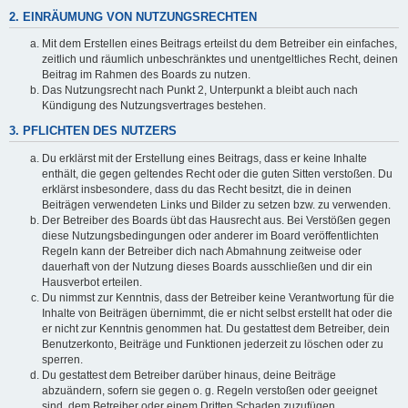
2. EINRÄUMUNG VON NUTZUNGSRECHTEN
Mit dem Erstellen eines Beitrags erteilst du dem Betreiber ein einfaches,
zeitlich und räumlich unbeschränktes und unentgeltliches Recht, deinen
Beitrag im Rahmen des Boards zu nutzen.
Das Nutzungsrecht nach Punkt 2, Unterpunkt a bleibt auch nach
Kündigung des Nutzungsvertrages bestehen.
3. PFLICHTEN DES NUTZERS
Du erklärst mit der Erstellung eines Beitrags, dass er keine Inhalte
enthält, die gegen geltendes Recht oder die guten Sitten verstoßen. Du
erklärst insbesondere, dass du das Recht besitzt, die in deinen
Beiträgen verwendeten Links und Bilder zu setzen bzw. zu verwenden.
Der Betreiber des Boards übt das Hausrecht aus. Bei Verstößen gegen
diese Nutzungsbedingungen oder anderer im Board veröffentlichten
Regeln kann der Betreiber dich nach Abmahnung zeitweise oder
dauerhaft von der Nutzung dieses Boards ausschließen und dir ein
Hausverbot erteilen.
Du nimmst zur Kenntnis, dass der Betreiber keine Verantwortung für die
Inhalte von Beiträgen übernimmt, die er nicht selbst erstellt hat oder die
er nicht zur Kenntnis genommen hat. Du gestattest dem Betreiber, dein
Benutzerkonto, Beiträge und Funktionen jederzeit zu löschen oder zu
sperren.
Du gestattest dem Betreiber darüber hinaus, deine Beiträge
abzuändern, sofern sie gegen o. g. Regeln verstoßen oder geeignet
sind, dem Betreiber oder einem Dritten Schaden zuzufügen.