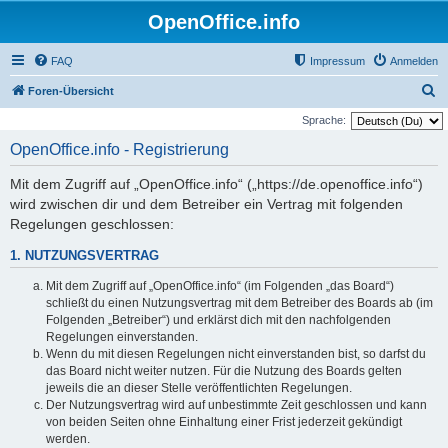
OpenOffice.info
FAQ
Impressum
Anmelden
S
Foren-Übersicht
u
Sprache:
c
OpenOffice.info - Registrierung
h
Mit dem Zugriff auf „OpenOffice.info“ („https://de.openoffice.info“)
e
wird zwischen dir und dem Betreiber ein Vertrag mit folgenden
Regelungen geschlossen:
1. NUTZUNGSVERTRAG
Mit dem Zugriff auf „OpenOffice.info“ (im Folgenden „das Board“)
schließt du einen Nutzungsvertrag mit dem Betreiber des Boards ab (im
Folgenden „Betreiber“) und erklärst dich mit den nachfolgenden
Regelungen einverstanden.
Wenn du mit diesen Regelungen nicht einverstanden bist, so darfst du
das Board nicht weiter nutzen. Für die Nutzung des Boards gelten
jeweils die an dieser Stelle veröffentlichten Regelungen.
Der Nutzungsvertrag wird auf unbestimmte Zeit geschlossen und kann
von beiden Seiten ohne Einhaltung einer Frist jederzeit gekündigt
werden.