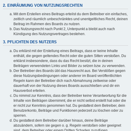
2. EINRÄUMUNG VON NUTZUNGSRECHTEN
Mit dem Erstellen eines Beitrags erteilst du dem Betreiber ein einfaches,
zeitlich und räumlich unbeschränktes und unentgeltliches Recht, deinen
Beitrag im Rahmen des Boards zu nutzen.
Das Nutzungsrecht nach Punkt 2, Unterpunkt a bleibt auch nach
Kündigung des Nutzungsvertrages bestehen.
3. PFLICHTEN DES NUTZERS
Du erklärst mit der Erstellung eines Beitrags, dass er keine Inhalte
enthält, die gegen geltendes Recht oder die guten Sitten verstoßen. Du
erklärst insbesondere, dass du das Recht besitzt, die in deinen
Beiträgen verwendeten Links und Bilder zu setzen bzw. zu verwenden.
Der Betreiber des Boards übt das Hausrecht aus. Bei Verstößen gegen
diese Nutzungsbedingungen oder anderer im Board veröffentlichten
Regeln kann der Betreiber dich nach Abmahnung zeitweise oder
dauerhaft von der Nutzung dieses Boards ausschließen und dir ein
Hausverbot erteilen.
Du nimmst zur Kenntnis, dass der Betreiber keine Verantwortung für die
Inhalte von Beiträgen übernimmt, die er nicht selbst erstellt hat oder die
er nicht zur Kenntnis genommen hat. Du gestattest dem Betreiber, dein
Benutzerkonto, Beiträge und Funktionen jederzeit zu löschen oder zu
sperren.
Du gestattest dem Betreiber darüber hinaus, deine Beiträge
abzuändern, sofern sie gegen o. g. Regeln verstoßen oder geeignet
sind, dem Betreiber oder einem Dritten Schaden zuzufügen.