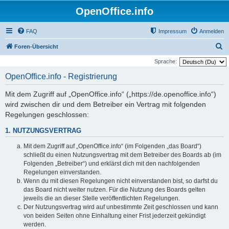
OpenOffice.info
FAQ
Impressum
Anmelden
S
Foren-Übersicht
u
Sprache:
c
OpenOffice.info - Registrierung
h
Mit dem Zugriff auf „OpenOffice.info“ („https://de.openoffice.info“)
e
wird zwischen dir und dem Betreiber ein Vertrag mit folgenden
Regelungen geschlossen:
1. NUTZUNGSVERTRAG
Mit dem Zugriff auf „OpenOffice.info“ (im Folgenden „das Board“)
schließt du einen Nutzungsvertrag mit dem Betreiber des Boards ab (im
Folgenden „Betreiber“) und erklärst dich mit den nachfolgenden
Regelungen einverstanden.
Wenn du mit diesen Regelungen nicht einverstanden bist, so darfst du
das Board nicht weiter nutzen. Für die Nutzung des Boards gelten
jeweils die an dieser Stelle veröffentlichten Regelungen.
Der Nutzungsvertrag wird auf unbestimmte Zeit geschlossen und kann
von beiden Seiten ohne Einhaltung einer Frist jederzeit gekündigt
werden.