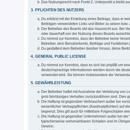
Das Nutzungsrecht nach Punkt 2, Unterpunkt a bleibt 
3. PFLICHTEN DES NUTZERS
Du erklärst mit der Erstellung eines Beitrags, dass er ke
Beiträgen verwendeten Links und Bilder zu setzen bzw.
Der Betreiber des Boards übt das Hausrecht aus. Bei V
oder dauerhaft von der Nutzung dieses Boards ausschlie
Du nimmst zur Kenntnis, dass der Betreiber keine Verantw
Betreiber, dein Benutzerkonto, Beiträge und Funktionen 
Du gestattest dem Betreiber darüber hinaus, deine Beit
4. GENERAL PUBLIC LICENSE
Du nimmst zur Kenntnis, dass es sich bei phpBB um eine
deutschsprachige Informationen werden durch die deuts
verwendet wird. Sie können insbesondere die Verwendun
5. GEWÄHRLEISTUNG
Der Betreiber haftet mit Ausnahme der Verletzung von Le
grob fahrlässiges Verhalten zurückzuführen sind. Dies 
Die Haftung ist gegenüber Verbrauchern außer bei vors
wesentlicher Vertragspflichten (Kardinalpflichten) auf
begrenzt. Dies gilt auch für mittelbare Folgeschäden 
Die Haftung ist gegenüber Unternehmern außer bei der V
typischerweise vorhersehbaren Schäden und im Übrigen 
Gewinn.