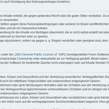
auch nach Kündigung des Nutzungsvertrages bestehen.
ine Inhalte enthält, die gegen geltendes Recht oder die guten Sitten verstoßen. Du 
 zu verwenden.
erstößen gegen diese Nutzungsbedingungen oder anderer im Board veröffentlichte
ßen und dir ein Hausverbot erteilen.
ortung für die Inhalte von Beiträgen übernimmt, die er nicht selbst erstellt hat od
jederzeit zu löschen oder zu sperren.
räge abzuändern, sofern sie gegen o. g. Regeln verstoßen oder geeignet sind, dem
 unter der „
GNU General Public License v2
“ (GPL) bereitgestellten Foren-Softwa
chsprachige Community unter www.phpbb.de zur Verfügung gestellt. Beide haben ke
g der Software für bestimmte Zwecke nicht untersagen oder auf Inhalte fremder F
ben, Körper und Gesundheit und der Verletzung wesentlicher Vertragspflichten (Kard
gilt auch für mittelbare Folgeschäden wie insbesondere entgangenen Gewinn.
ätzlichem oder grob fahrlässigem Verhalten oder bei Schäden aus der Verletzung 
 die bei Vertragsschluss typischerweise vorhersehbaren Schäden und im übrigen de
wie insbesondere entgangenen Gewinn.
erletzung von Leben, Körper und Gesundheit oder vorsätzlichem oder grob fahrläs
der Höhe nach auf die vertragstypischen Durchschnittsschäden begrenzt. Dies gi