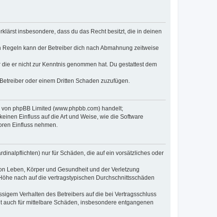
erklärst insbesondere, dass du das Recht besitzt, die in deinen
n Regeln kann der Betreiber dich nach Abmahnung zeitweise
er die er nicht zur Kenntnis genommen hat. Du gestattest dem
 Betreiber oder einem Dritten Schaden zuzufügen.
re von phpBB Limited (www.phpbb.com) handelt;
inen Einfluss auf die Art und Weise, wie die Software
oren Einfluss nehmen.
inalpflichten) nur für Schäden, die auf ein vorsätzliches oder
von Leben, Körper und Gesundheit und der Verletzung
r Höhe nach auf die vertragstypischen Durchschnittsschäden
sigem Verhalten des Betreibers auf die bei Vertragsschluss
lt auch für mittelbare Schäden, insbesondere entgangenen