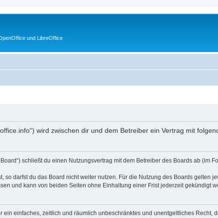
penOffice und LibreOffice
enoffice.info“) wird zwischen dir und dem Betreiber ein Vertrag mit fol
s Board“) schließt du einen Nutzungsvertrag mit dem Betreiber des Boards ab (im F
 so darfst du das Board nicht weiter nutzen. Für die Nutzung des Boards gelten jew
sen und kann von beiden Seiten ohne Einhaltung einer Frist jederzeit gekündigt w
ber ein einfaches, zeitlich und räumlich unbeschränktes und unentgeltliches Recht