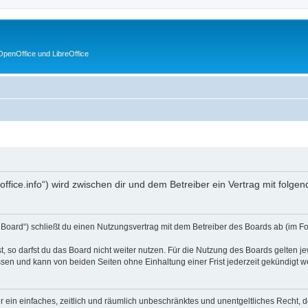
penOffice und LibreOffice
enoffice.info“) wird zwischen dir und dem Betreiber ein Vertrag mit fol
s Board“) schließt du einen Nutzungsvertrag mit dem Betreiber des Boards ab (im F
 so darfst du das Board nicht weiter nutzen. Für die Nutzung des Boards gelten jew
sen und kann von beiden Seiten ohne Einhaltung einer Frist jederzeit gekündigt w
ber ein einfaches, zeitlich und räumlich unbeschränktes und unentgeltliches Recht