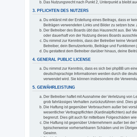
Das Nutzungsrecht nach Punkt 2, Unterpunkt a bleibt 
3. PFLICHTEN DES NUTZERS
Du erklärst mit der Erstellung eines Beitrags, dass er ke
Beiträgen verwendeten Links und Bilder zu setzen bzw.
Der Betreiber des Boards übt das Hausrecht aus. Bei V
oder dauerhaft von der Nutzung dieses Boards ausschlie
Du nimmst zur Kenntnis, dass der Betreiber keine Verantw
Betreiber, dein Benutzerkonto, Beiträge und Funktionen 
Du gestattest dem Betreiber darüber hinaus, deine Beit
4. GENERAL PUBLIC LICENSE
Du nimmst zur Kenntnis, dass es sich bei phpBB um eine
deutschsprachige Informationen werden durch die deuts
verwendet wird. Sie können insbesondere die Verwendun
5. GEWÄHRLEISTUNG
Der Betreiber haftet mit Ausnahme der Verletzung von Le
grob fahrlässiges Verhalten zurückzuführen sind. Dies 
Die Haftung ist gegenüber Verbrauchern außer bei vors
wesentlicher Vertragspflichten (Kardinalpflichten) auf
begrenzt. Dies gilt auch für mittelbare Folgeschäden 
Die Haftung ist gegenüber Unternehmern außer bei der V
typischerweise vorhersehbaren Schäden und im Übrigen 
Gewinn.