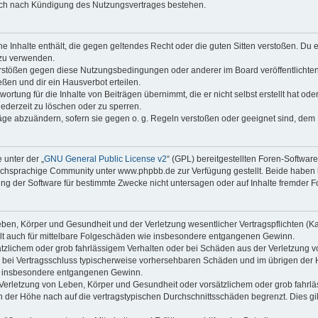
auch nach Kündigung des Nutzungsvertrages bestehen.
ine Inhalte enthält, die gegen geltendes Recht oder die guten Sitten verstoßen. Du 
 zu verwenden.
erstößen gegen diese Nutzungsbedingungen oder anderer im Board veröffentlichte
ßen und dir ein Hausverbot erteilen.
ortung für die Inhalte von Beiträgen übernimmt, die er nicht selbst erstellt hat od
jederzeit zu löschen oder zu sperren.
räge abzuändern, sofern sie gegen o. g. Regeln verstoßen oder geeignet sind, dem
 unter der „
GNU General Public License v2
“ (GPL) bereitgestellten Foren-Softwa
chsprachige Community unter www.phpbb.de zur Verfügung gestellt. Beide haben ke
g der Software für bestimmte Zwecke nicht untersagen oder auf Inhalte fremder F
ben, Körper und Gesundheit und der Verletzung wesentlicher Vertragspflichten (Kard
gilt auch für mittelbare Folgeschäden wie insbesondere entgangenen Gewinn.
ätzlichem oder grob fahrlässigem Verhalten oder bei Schäden aus der Verletzung 
 die bei Vertragsschluss typischerweise vorhersehbaren Schäden und im übrigen de
wie insbesondere entgangenen Gewinn.
erletzung von Leben, Körper und Gesundheit oder vorsätzlichem oder grob fahrläs
der Höhe nach auf die vertragstypischen Durchschnittsschäden begrenzt. Dies gi