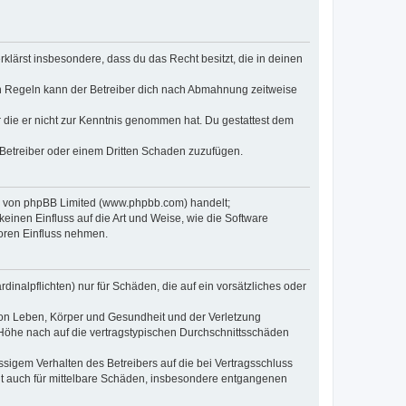
erklärst insbesondere, dass du das Recht besitzt, die in deinen
n Regeln kann der Betreiber dich nach Abmahnung zeitweise
er die er nicht zur Kenntnis genommen hat. Du gestattest dem
 Betreiber oder einem Dritten Schaden zuzufügen.
re von phpBB Limited (www.phpbb.com) handelt;
inen Einfluss auf die Art und Weise, wie die Software
oren Einfluss nehmen.
inalpflichten) nur für Schäden, die auf ein vorsätzliches oder
von Leben, Körper und Gesundheit und der Verletzung
r Höhe nach auf die vertragstypischen Durchschnittsschäden
sigem Verhalten des Betreibers auf die bei Vertragsschluss
lt auch für mittelbare Schäden, insbesondere entgangenen