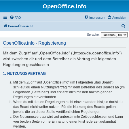
OpenOffice.info
FAQ
Impressum
Anmelden
S
Foren-Übersicht
u
Sprache:
c
OpenOffice.info - Registrierung
h
Mit dem Zugriff auf „OpenOffice.info“ („https://de.openoffice.info“)
e
wird zwischen dir und dem Betreiber ein Vertrag mit folgenden
Regelungen geschlossen:
1. NUTZUNGSVERTRAG
Mit dem Zugriff auf „OpenOffice.info“ (im Folgenden „das Board“)
schließt du einen Nutzungsvertrag mit dem Betreiber des Boards ab (im
Folgenden „Betreiber“) und erklärst dich mit den nachfolgenden
Regelungen einverstanden.
Wenn du mit diesen Regelungen nicht einverstanden bist, so darfst du
das Board nicht weiter nutzen. Für die Nutzung des Boards gelten
jeweils die an dieser Stelle veröffentlichten Regelungen.
Der Nutzungsvertrag wird auf unbestimmte Zeit geschlossen und kann
von beiden Seiten ohne Einhaltung einer Frist jederzeit gekündigt
werden.