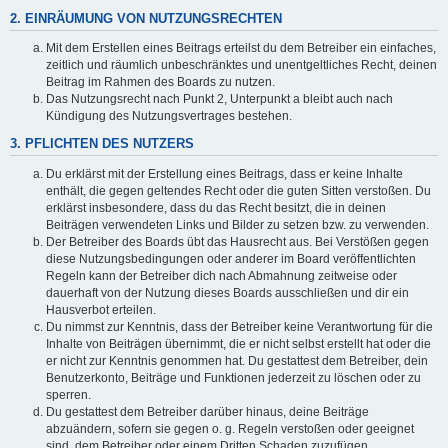
2. EINRÄUMUNG VON NUTZUNGSRECHTEN
Mit dem Erstellen eines Beitrags erteilst du dem Betreiber ein einfaches,
zeitlich und räumlich unbeschränktes und unentgeltliches Recht, deinen
Beitrag im Rahmen des Boards zu nutzen.
Das Nutzungsrecht nach Punkt 2, Unterpunkt a bleibt auch nach
Kündigung des Nutzungsvertrages bestehen.
3. PFLICHTEN DES NUTZERS
Du erklärst mit der Erstellung eines Beitrags, dass er keine Inhalte
enthält, die gegen geltendes Recht oder die guten Sitten verstoßen. Du
erklärst insbesondere, dass du das Recht besitzt, die in deinen
Beiträgen verwendeten Links und Bilder zu setzen bzw. zu verwenden.
Der Betreiber des Boards übt das Hausrecht aus. Bei Verstößen gegen
diese Nutzungsbedingungen oder anderer im Board veröffentlichten
Regeln kann der Betreiber dich nach Abmahnung zeitweise oder
dauerhaft von der Nutzung dieses Boards ausschließen und dir ein
Hausverbot erteilen.
Du nimmst zur Kenntnis, dass der Betreiber keine Verantwortung für die
Inhalte von Beiträgen übernimmt, die er nicht selbst erstellt hat oder die
er nicht zur Kenntnis genommen hat. Du gestattest dem Betreiber, dein
Benutzerkonto, Beiträge und Funktionen jederzeit zu löschen oder zu
sperren.
Du gestattest dem Betreiber darüber hinaus, deine Beiträge
abzuändern, sofern sie gegen o. g. Regeln verstoßen oder geeignet
sind, dem Betreiber oder einem Dritten Schaden zuzufügen.