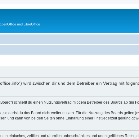
penOffice und LibreOffice
enoffice.info“) wird zwischen dir und dem Betreiber ein Vertrag mit fol
s Board“) schließt du einen Nutzungsvertrag mit dem Betreiber des Boards ab (im F
 so darfst du das Board nicht weiter nutzen. Für die Nutzung des Boards gelten jew
sen und kann von beiden Seiten ohne Einhaltung einer Frist jederzeit gekündigt w
ber ein einfaches, zeitlich und räumlich unbeschränktes und unentgeltliches Recht