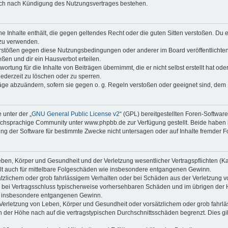
auch nach Kündigung des Nutzungsvertrages bestehen.
ine Inhalte enthält, die gegen geltendes Recht oder die guten Sitten verstoßen. Du 
 zu verwenden.
erstößen gegen diese Nutzungsbedingungen oder anderer im Board veröffentlichte
ßen und dir ein Hausverbot erteilen.
ortung für die Inhalte von Beiträgen übernimmt, die er nicht selbst erstellt hat od
jederzeit zu löschen oder zu sperren.
räge abzuändern, sofern sie gegen o. g. Regeln verstoßen oder geeignet sind, dem
 unter der „
GNU General Public License v2
“ (GPL) bereitgestellten Foren-Softwa
chsprachige Community unter www.phpbb.de zur Verfügung gestellt. Beide haben ke
g der Software für bestimmte Zwecke nicht untersagen oder auf Inhalte fremder F
ben, Körper und Gesundheit und der Verletzung wesentlicher Vertragspflichten (Kard
gilt auch für mittelbare Folgeschäden wie insbesondere entgangenen Gewinn.
ätzlichem oder grob fahrlässigem Verhalten oder bei Schäden aus der Verletzung 
 die bei Vertragsschluss typischerweise vorhersehbaren Schäden und im übrigen de
wie insbesondere entgangenen Gewinn.
erletzung von Leben, Körper und Gesundheit oder vorsätzlichem oder grob fahrläs
der Höhe nach auf die vertragstypischen Durchschnittsschäden begrenzt. Dies gi