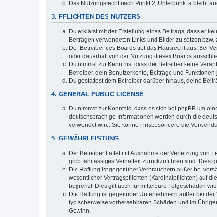
Das Nutzungsrecht nach Punkt 2, Unterpunkt a bleibt 
3. PFLICHTEN DES NUTZERS
Du erklärst mit der Erstellung eines Beitrags, dass er ke
Beiträgen verwendeten Links und Bilder zu setzen bzw.
Der Betreiber des Boards übt das Hausrecht aus. Bei V
oder dauerhaft von der Nutzung dieses Boards ausschlie
Du nimmst zur Kenntnis, dass der Betreiber keine Verantw
Betreiber, dein Benutzerkonto, Beiträge und Funktionen 
Du gestattest dem Betreiber darüber hinaus, deine Beit
4. GENERAL PUBLIC LICENSE
Du nimmst zur Kenntnis, dass es sich bei phpBB um eine
deutschsprachige Informationen werden durch die deuts
verwendet wird. Sie können insbesondere die Verwendun
5. GEWÄHRLEISTUNG
Der Betreiber haftet mit Ausnahme der Verletzung von Le
grob fahrlässiges Verhalten zurückzuführen sind. Dies 
Die Haftung ist gegenüber Verbrauchern außer bei vors
wesentlicher Vertragspflichten (Kardinalpflichten) auf
begrenzt. Dies gilt auch für mittelbare Folgeschäden 
Die Haftung ist gegenüber Unternehmern außer bei der V
typischerweise vorhersehbaren Schäden und im Übrigen 
Gewinn.