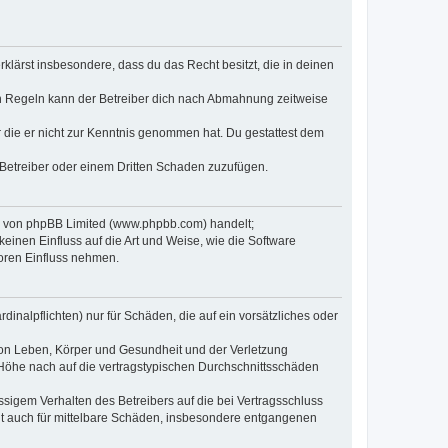
erklärst insbesondere, dass du das Recht besitzt, die in deinen
n Regeln kann der Betreiber dich nach Abmahnung zeitweise
er die er nicht zur Kenntnis genommen hat. Du gestattest dem
 Betreiber oder einem Dritten Schaden zuzufügen.
re von phpBB Limited (www.phpbb.com) handelt;
inen Einfluss auf die Art und Weise, wie die Software
oren Einfluss nehmen.
inalpflichten) nur für Schäden, die auf ein vorsätzliches oder
von Leben, Körper und Gesundheit und der Verletzung
r Höhe nach auf die vertragstypischen Durchschnittsschäden
sigem Verhalten des Betreibers auf die bei Vertragsschluss
lt auch für mittelbare Schäden, insbesondere entgangenen