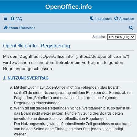
OpenOffice.info
FAQ
Impressum
Anmelden
S
Foren-Übersicht
u
Sprache:
c
OpenOffice.info - Registrierung
h
Mit dem Zugriff auf „OpenOffice.info“ („https://de.openoffice.info“)
e
wird zwischen dir und dem Betreiber ein Vertrag mit folgenden
Regelungen geschlossen:
1. NUTZUNGSVERTRAG
Mit dem Zugriff auf „OpenOffice.info“ (im Folgenden „das Board“)
schließt du einen Nutzungsvertrag mit dem Betreiber des Boards ab (im
Folgenden „Betreiber“) und erklärst dich mit den nachfolgenden
Regelungen einverstanden.
Wenn du mit diesen Regelungen nicht einverstanden bist, so darfst du
das Board nicht weiter nutzen. Für die Nutzung des Boards gelten
jeweils die an dieser Stelle veröffentlichten Regelungen.
Der Nutzungsvertrag wird auf unbestimmte Zeit geschlossen und kann
von beiden Seiten ohne Einhaltung einer Frist jederzeit gekündigt
werden.