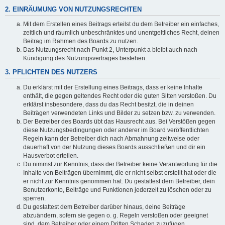
2. EINRÄUMUNG VON NUTZUNGSRECHTEN
Mit dem Erstellen eines Beitrags erteilst du dem Betreiber ein einfaches,
zeitlich und räumlich unbeschränktes und unentgeltliches Recht, deinen
Beitrag im Rahmen des Boards zu nutzen.
Das Nutzungsrecht nach Punkt 2, Unterpunkt a bleibt auch nach
Kündigung des Nutzungsvertrages bestehen.
3. PFLICHTEN DES NUTZERS
Du erklärst mit der Erstellung eines Beitrags, dass er keine Inhalte
enthält, die gegen geltendes Recht oder die guten Sitten verstoßen. Du
erklärst insbesondere, dass du das Recht besitzt, die in deinen
Beiträgen verwendeten Links und Bilder zu setzen bzw. zu verwenden.
Der Betreiber des Boards übt das Hausrecht aus. Bei Verstößen gegen
diese Nutzungsbedingungen oder anderer im Board veröffentlichten
Regeln kann der Betreiber dich nach Abmahnung zeitweise oder
dauerhaft von der Nutzung dieses Boards ausschließen und dir ein
Hausverbot erteilen.
Du nimmst zur Kenntnis, dass der Betreiber keine Verantwortung für die
Inhalte von Beiträgen übernimmt, die er nicht selbst erstellt hat oder die
er nicht zur Kenntnis genommen hat. Du gestattest dem Betreiber, dein
Benutzerkonto, Beiträge und Funktionen jederzeit zu löschen oder zu
sperren.
Du gestattest dem Betreiber darüber hinaus, deine Beiträge
abzuändern, sofern sie gegen o. g. Regeln verstoßen oder geeignet
sind, dem Betreiber oder einem Dritten Schaden zuzufügen.