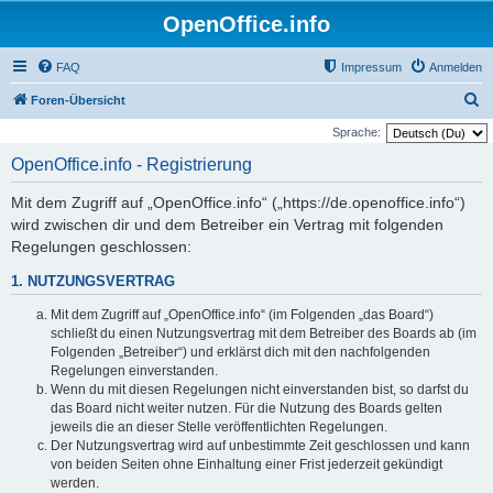
OpenOffice.info
FAQ
Impressum
Anmelden
S
Foren-Übersicht
u
Sprache:
c
OpenOffice.info - Registrierung
h
Mit dem Zugriff auf „OpenOffice.info“ („https://de.openoffice.info“)
e
wird zwischen dir und dem Betreiber ein Vertrag mit folgenden
Regelungen geschlossen:
1. NUTZUNGSVERTRAG
Mit dem Zugriff auf „OpenOffice.info“ (im Folgenden „das Board“)
schließt du einen Nutzungsvertrag mit dem Betreiber des Boards ab (im
Folgenden „Betreiber“) und erklärst dich mit den nachfolgenden
Regelungen einverstanden.
Wenn du mit diesen Regelungen nicht einverstanden bist, so darfst du
das Board nicht weiter nutzen. Für die Nutzung des Boards gelten
jeweils die an dieser Stelle veröffentlichten Regelungen.
Der Nutzungsvertrag wird auf unbestimmte Zeit geschlossen und kann
von beiden Seiten ohne Einhaltung einer Frist jederzeit gekündigt
werden.