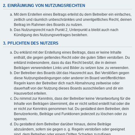
2. EINRÄUMUNG VON NUTZUNGSRECHTEN
Mit dem Erstellen eines Beitrags erteilst du dem Betreiber ein einfaches,
zeitlich und räumlich unbeschränktes und unentgeltliches Recht, deinen
Beitrag im Rahmen des Boards zu nutzen.
Das Nutzungsrecht nach Punkt 2, Unterpunkt a bleibt auch nach
Kündigung des Nutzungsvertrages bestehen.
3. PFLICHTEN DES NUTZERS
Du erklärst mit der Erstellung eines Beitrags, dass er keine Inhalte
enthält, die gegen geltendes Recht oder die guten Sitten verstoßen. Du
erklärst insbesondere, dass du das Recht besitzt, die in deinen
Beiträgen verwendeten Links und Bilder zu setzen bzw. zu verwenden.
Der Betreiber des Boards übt das Hausrecht aus. Bei Verstößen gegen
diese Nutzungsbedingungen oder anderer im Board veröffentlichten
Regeln kann der Betreiber dich nach Abmahnung zeitweise oder
dauerhaft von der Nutzung dieses Boards ausschließen und dir ein
Hausverbot erteilen.
Du nimmst zur Kenntnis, dass der Betreiber keine Verantwortung für die
Inhalte von Beiträgen übernimmt, die er nicht selbst erstellt hat oder die
er nicht zur Kenntnis genommen hat. Du gestattest dem Betreiber, dein
Benutzerkonto, Beiträge und Funktionen jederzeit zu löschen oder zu
sperren.
Du gestattest dem Betreiber darüber hinaus, deine Beiträge
abzuändern, sofern sie gegen o. g. Regeln verstoßen oder geeignet
sind, dem Betreiber oder einem Dritten Schaden zuzufügen.