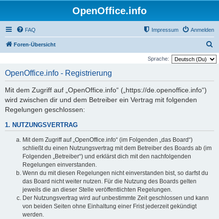
OpenOffice.info
FAQ
Impressum
Anmelden
S
Foren-Übersicht
u
Sprache:
c
OpenOffice.info - Registrierung
h
Mit dem Zugriff auf „OpenOffice.info“ („https://de.openoffice.info“)
e
wird zwischen dir und dem Betreiber ein Vertrag mit folgenden
Regelungen geschlossen:
1. NUTZUNGSVERTRAG
Mit dem Zugriff auf „OpenOffice.info“ (im Folgenden „das Board“)
schließt du einen Nutzungsvertrag mit dem Betreiber des Boards ab (im
Folgenden „Betreiber“) und erklärst dich mit den nachfolgenden
Regelungen einverstanden.
Wenn du mit diesen Regelungen nicht einverstanden bist, so darfst du
das Board nicht weiter nutzen. Für die Nutzung des Boards gelten
jeweils die an dieser Stelle veröffentlichten Regelungen.
Der Nutzungsvertrag wird auf unbestimmte Zeit geschlossen und kann
von beiden Seiten ohne Einhaltung einer Frist jederzeit gekündigt
werden.