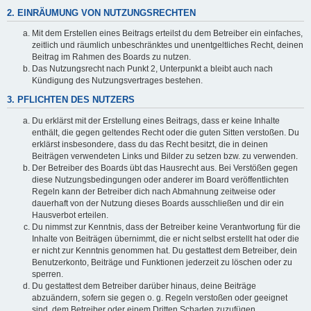
2. EINRÄUMUNG VON NUTZUNGSRECHTEN
Mit dem Erstellen eines Beitrags erteilst du dem Betreiber ein einfaches,
zeitlich und räumlich unbeschränktes und unentgeltliches Recht, deinen
Beitrag im Rahmen des Boards zu nutzen.
Das Nutzungsrecht nach Punkt 2, Unterpunkt a bleibt auch nach
Kündigung des Nutzungsvertrages bestehen.
3. PFLICHTEN DES NUTZERS
Du erklärst mit der Erstellung eines Beitrags, dass er keine Inhalte
enthält, die gegen geltendes Recht oder die guten Sitten verstoßen. Du
erklärst insbesondere, dass du das Recht besitzt, die in deinen
Beiträgen verwendeten Links und Bilder zu setzen bzw. zu verwenden.
Der Betreiber des Boards übt das Hausrecht aus. Bei Verstößen gegen
diese Nutzungsbedingungen oder anderer im Board veröffentlichten
Regeln kann der Betreiber dich nach Abmahnung zeitweise oder
dauerhaft von der Nutzung dieses Boards ausschließen und dir ein
Hausverbot erteilen.
Du nimmst zur Kenntnis, dass der Betreiber keine Verantwortung für die
Inhalte von Beiträgen übernimmt, die er nicht selbst erstellt hat oder die
er nicht zur Kenntnis genommen hat. Du gestattest dem Betreiber, dein
Benutzerkonto, Beiträge und Funktionen jederzeit zu löschen oder zu
sperren.
Du gestattest dem Betreiber darüber hinaus, deine Beiträge
abzuändern, sofern sie gegen o. g. Regeln verstoßen oder geeignet
sind, dem Betreiber oder einem Dritten Schaden zuzufügen.