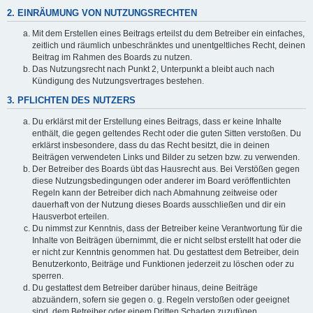
2. EINRÄUMUNG VON NUTZUNGSRECHTEN
Mit dem Erstellen eines Beitrags erteilst du dem Betreiber ein einfaches,
zeitlich und räumlich unbeschränktes und unentgeltliches Recht, deinen
Beitrag im Rahmen des Boards zu nutzen.
Das Nutzungsrecht nach Punkt 2, Unterpunkt a bleibt auch nach
Kündigung des Nutzungsvertrages bestehen.
3. PFLICHTEN DES NUTZERS
Du erklärst mit der Erstellung eines Beitrags, dass er keine Inhalte
enthält, die gegen geltendes Recht oder die guten Sitten verstoßen. Du
erklärst insbesondere, dass du das Recht besitzt, die in deinen
Beiträgen verwendeten Links und Bilder zu setzen bzw. zu verwenden.
Der Betreiber des Boards übt das Hausrecht aus. Bei Verstößen gegen
diese Nutzungsbedingungen oder anderer im Board veröffentlichten
Regeln kann der Betreiber dich nach Abmahnung zeitweise oder
dauerhaft von der Nutzung dieses Boards ausschließen und dir ein
Hausverbot erteilen.
Du nimmst zur Kenntnis, dass der Betreiber keine Verantwortung für die
Inhalte von Beiträgen übernimmt, die er nicht selbst erstellt hat oder die
er nicht zur Kenntnis genommen hat. Du gestattest dem Betreiber, dein
Benutzerkonto, Beiträge und Funktionen jederzeit zu löschen oder zu
sperren.
Du gestattest dem Betreiber darüber hinaus, deine Beiträge
abzuändern, sofern sie gegen o. g. Regeln verstoßen oder geeignet
sind, dem Betreiber oder einem Dritten Schaden zuzufügen.