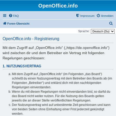
OpenOffice.info
FAQ
Impressum
Anmelden
S
Foren-Übersicht
u
Sprache:
c
OpenOffice.info - Registrierung
h
Mit dem Zugriff auf „OpenOffice.info“ („https://de.openoffice.info“)
e
wird zwischen dir und dem Betreiber ein Vertrag mit folgenden
Regelungen geschlossen:
1. NUTZUNGSVERTRAG
Mit dem Zugriff auf „OpenOffice.info“ (im Folgenden „das Board“)
schließt du einen Nutzungsvertrag mit dem Betreiber des Boards ab (im
Folgenden „Betreiber“) und erklärst dich mit den nachfolgenden
Regelungen einverstanden.
Wenn du mit diesen Regelungen nicht einverstanden bist, so darfst du
das Board nicht weiter nutzen. Für die Nutzung des Boards gelten
jeweils die an dieser Stelle veröffentlichten Regelungen.
Der Nutzungsvertrag wird auf unbestimmte Zeit geschlossen und kann
von beiden Seiten ohne Einhaltung einer Frist jederzeit gekündigt
werden.