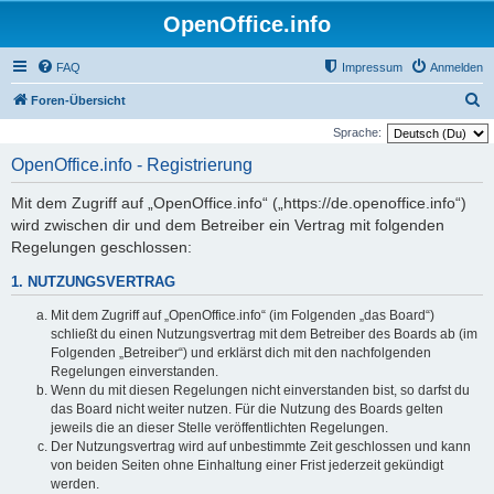
OpenOffice.info
FAQ
Impressum
Anmelden
S
Foren-Übersicht
u
Sprache:
c
OpenOffice.info - Registrierung
h
Mit dem Zugriff auf „OpenOffice.info“ („https://de.openoffice.info“)
e
wird zwischen dir und dem Betreiber ein Vertrag mit folgenden
Regelungen geschlossen:
1. NUTZUNGSVERTRAG
Mit dem Zugriff auf „OpenOffice.info“ (im Folgenden „das Board“)
schließt du einen Nutzungsvertrag mit dem Betreiber des Boards ab (im
Folgenden „Betreiber“) und erklärst dich mit den nachfolgenden
Regelungen einverstanden.
Wenn du mit diesen Regelungen nicht einverstanden bist, so darfst du
das Board nicht weiter nutzen. Für die Nutzung des Boards gelten
jeweils die an dieser Stelle veröffentlichten Regelungen.
Der Nutzungsvertrag wird auf unbestimmte Zeit geschlossen und kann
von beiden Seiten ohne Einhaltung einer Frist jederzeit gekündigt
werden.