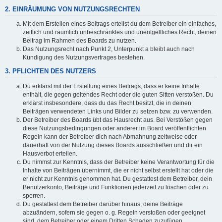
2. EINRÄUMUNG VON NUTZUNGSRECHTEN
Mit dem Erstellen eines Beitrags erteilst du dem Betreiber ein einfaches,
zeitlich und räumlich unbeschränktes und unentgeltliches Recht, deinen
Beitrag im Rahmen des Boards zu nutzen.
Das Nutzungsrecht nach Punkt 2, Unterpunkt a bleibt auch nach
Kündigung des Nutzungsvertrages bestehen.
3. PFLICHTEN DES NUTZERS
Du erklärst mit der Erstellung eines Beitrags, dass er keine Inhalte
enthält, die gegen geltendes Recht oder die guten Sitten verstoßen. Du
erklärst insbesondere, dass du das Recht besitzt, die in deinen
Beiträgen verwendeten Links und Bilder zu setzen bzw. zu verwenden.
Der Betreiber des Boards übt das Hausrecht aus. Bei Verstößen gegen
diese Nutzungsbedingungen oder anderer im Board veröffentlichten
Regeln kann der Betreiber dich nach Abmahnung zeitweise oder
dauerhaft von der Nutzung dieses Boards ausschließen und dir ein
Hausverbot erteilen.
Du nimmst zur Kenntnis, dass der Betreiber keine Verantwortung für die
Inhalte von Beiträgen übernimmt, die er nicht selbst erstellt hat oder die
er nicht zur Kenntnis genommen hat. Du gestattest dem Betreiber, dein
Benutzerkonto, Beiträge und Funktionen jederzeit zu löschen oder zu
sperren.
Du gestattest dem Betreiber darüber hinaus, deine Beiträge
abzuändern, sofern sie gegen o. g. Regeln verstoßen oder geeignet
sind, dem Betreiber oder einem Dritten Schaden zuzufügen.