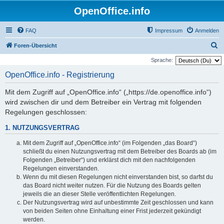
OpenOffice.info
FAQ
Impressum
Anmelden
S
Foren-Übersicht
u
Sprache:
c
OpenOffice.info - Registrierung
h
Mit dem Zugriff auf „OpenOffice.info“ („https://de.openoffice.info“)
e
wird zwischen dir und dem Betreiber ein Vertrag mit folgenden
Regelungen geschlossen:
1. NUTZUNGSVERTRAG
Mit dem Zugriff auf „OpenOffice.info“ (im Folgenden „das Board“)
schließt du einen Nutzungsvertrag mit dem Betreiber des Boards ab (im
Folgenden „Betreiber“) und erklärst dich mit den nachfolgenden
Regelungen einverstanden.
Wenn du mit diesen Regelungen nicht einverstanden bist, so darfst du
das Board nicht weiter nutzen. Für die Nutzung des Boards gelten
jeweils die an dieser Stelle veröffentlichten Regelungen.
Der Nutzungsvertrag wird auf unbestimmte Zeit geschlossen und kann
von beiden Seiten ohne Einhaltung einer Frist jederzeit gekündigt
werden.