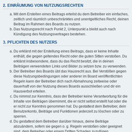
2. EINRÄUMUNG VON NUTZUNGSRECHTEN
Mit dem Erstellen eines Beitrags erteilst du dem Betreiber ein einfaches,
zeitlich und räumlich unbeschränktes und unentgeltliches Recht, deinen
Beitrag im Rahmen des Boards zu nutzen.
Das Nutzungsrecht nach Punkt 2, Unterpunkt a bleibt auch nach
Kündigung des Nutzungsvertrages bestehen.
3. PFLICHTEN DES NUTZERS
Du erklärst mit der Erstellung eines Beitrags, dass er keine Inhalte
enthält, die gegen geltendes Recht oder die guten Sitten verstoßen. Du
erklärst insbesondere, dass du das Recht besitzt, die in deinen
Beiträgen verwendeten Links und Bilder zu setzen bzw. zu verwenden.
Der Betreiber des Boards übt das Hausrecht aus. Bei Verstößen gegen
diese Nutzungsbedingungen oder anderer im Board veröffentlichten
Regeln kann der Betreiber dich nach Abmahnung zeitweise oder
dauerhaft von der Nutzung dieses Boards ausschließen und dir ein
Hausverbot erteilen.
Du nimmst zur Kenntnis, dass der Betreiber keine Verantwortung für die
Inhalte von Beiträgen übernimmt, die er nicht selbst erstellt hat oder die
er nicht zur Kenntnis genommen hat. Du gestattest dem Betreiber, dein
Benutzerkonto, Beiträge und Funktionen jederzeit zu löschen oder zu
sperren.
Du gestattest dem Betreiber darüber hinaus, deine Beiträge
abzuändern, sofern sie gegen o. g. Regeln verstoßen oder geeignet
sind, dem Betreiber oder einem Dritten Schaden zuzufügen.