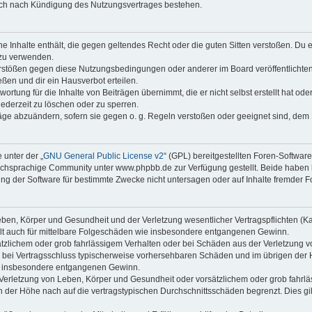
auch nach Kündigung des Nutzungsvertrages bestehen.
ine Inhalte enthält, die gegen geltendes Recht oder die guten Sitten verstoßen. Du 
 zu verwenden.
erstößen gegen diese Nutzungsbedingungen oder anderer im Board veröffentlichte
ßen und dir ein Hausverbot erteilen.
ortung für die Inhalte von Beiträgen übernimmt, die er nicht selbst erstellt hat od
jederzeit zu löschen oder zu sperren.
räge abzuändern, sofern sie gegen o. g. Regeln verstoßen oder geeignet sind, dem
 unter der „
GNU General Public License v2
“ (GPL) bereitgestellten Foren-Softwa
chsprachige Community unter www.phpbb.de zur Verfügung gestellt. Beide haben ke
g der Software für bestimmte Zwecke nicht untersagen oder auf Inhalte fremder F
ben, Körper und Gesundheit und der Verletzung wesentlicher Vertragspflichten (Kard
gilt auch für mittelbare Folgeschäden wie insbesondere entgangenen Gewinn.
ätzlichem oder grob fahrlässigem Verhalten oder bei Schäden aus der Verletzung 
 die bei Vertragsschluss typischerweise vorhersehbaren Schäden und im übrigen de
wie insbesondere entgangenen Gewinn.
erletzung von Leben, Körper und Gesundheit oder vorsätzlichem oder grob fahrläs
der Höhe nach auf die vertragstypischen Durchschnittsschäden begrenzt. Dies gi