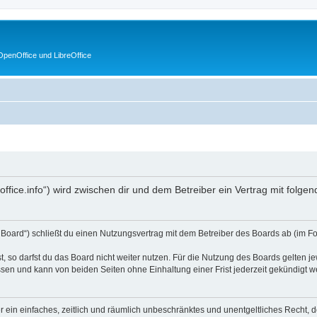
penOffice und LibreOffice
enoffice.info“) wird zwischen dir und dem Betreiber ein Vertrag mit fol
s Board“) schließt du einen Nutzungsvertrag mit dem Betreiber des Boards ab (im F
 so darfst du das Board nicht weiter nutzen. Für die Nutzung des Boards gelten jew
sen und kann von beiden Seiten ohne Einhaltung einer Frist jederzeit gekündigt w
ber ein einfaches, zeitlich und räumlich unbeschränktes und unentgeltliches Recht