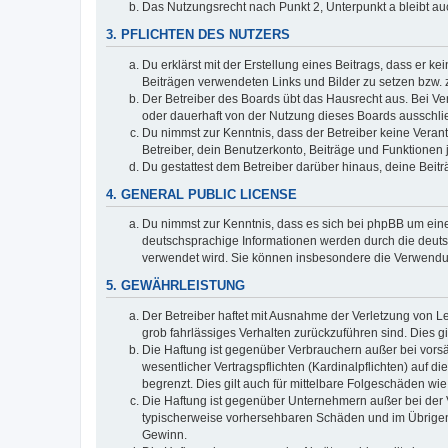
Das Nutzungsrecht nach Punkt 2, Unterpunkt a bleibt 
3. PFLICHTEN DES NUTZERS
Du erklärst mit der Erstellung eines Beitrags, dass er ke
Beiträgen verwendeten Links und Bilder zu setzen bzw.
Der Betreiber des Boards übt das Hausrecht aus. Bei V
oder dauerhaft von der Nutzung dieses Boards ausschlie
Du nimmst zur Kenntnis, dass der Betreiber keine Verantw
Betreiber, dein Benutzerkonto, Beiträge und Funktionen 
Du gestattest dem Betreiber darüber hinaus, deine Beit
4. GENERAL PUBLIC LICENSE
Du nimmst zur Kenntnis, dass es sich bei phpBB um eine
deutschsprachige Informationen werden durch die deuts
verwendet wird. Sie können insbesondere die Verwendun
5. GEWÄHRLEISTUNG
Der Betreiber haftet mit Ausnahme der Verletzung von Le
grob fahrlässiges Verhalten zurückzuführen sind. Dies 
Die Haftung ist gegenüber Verbrauchern außer bei vors
wesentlicher Vertragspflichten (Kardinalpflichten) auf
begrenzt. Dies gilt auch für mittelbare Folgeschäden 
Die Haftung ist gegenüber Unternehmern außer bei der V
typischerweise vorhersehbaren Schäden und im Übrigen 
Gewinn.