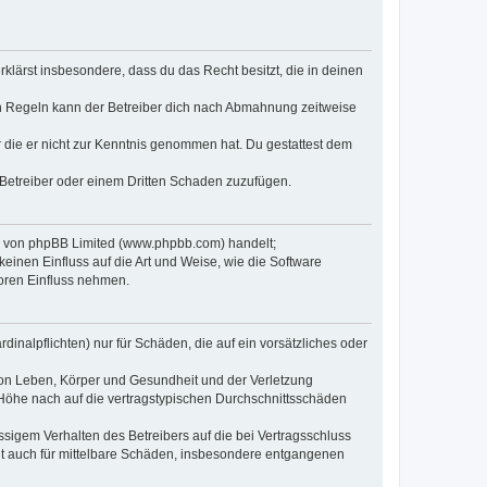
erklärst insbesondere, dass du das Recht besitzt, die in deinen
n Regeln kann der Betreiber dich nach Abmahnung zeitweise
er die er nicht zur Kenntnis genommen hat. Du gestattest dem
 Betreiber oder einem Dritten Schaden zuzufügen.
re von phpBB Limited (www.phpbb.com) handelt;
inen Einfluss auf die Art und Weise, wie die Software
oren Einfluss nehmen.
inalpflichten) nur für Schäden, die auf ein vorsätzliches oder
von Leben, Körper und Gesundheit und der Verletzung
r Höhe nach auf die vertragstypischen Durchschnittsschäden
sigem Verhalten des Betreibers auf die bei Vertragsschluss
lt auch für mittelbare Schäden, insbesondere entgangenen